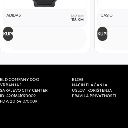
ADIDAS
CASIO
169
KM
118
KM
KUPI
KUPI
ELD COMPANY DOO
BLOG
VRBANJA 1
NAČIN PLAĆANJA
SARAJEVO CITY CENTER
USLOVI KORIŠTENJA
ID: 4201641070009
PRAVILA PRIVATNOSTI
PDV: 201641070009