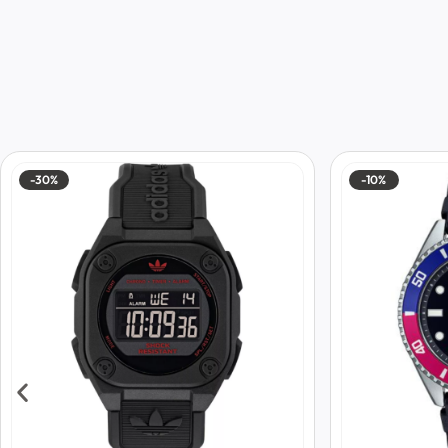
-30%
-10%