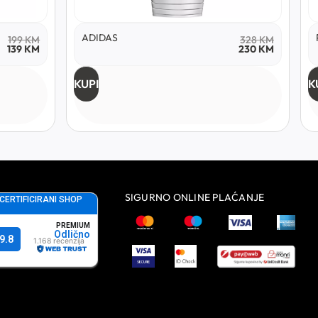
ADIDAS
199
KM
328
KM
139
KM
230
KM
KUPI
K
SIGURNO ONLINE PLAĆANJE