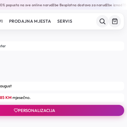
% popusta na sve online narudžbe
Besplatna dostava za narudžbe iznad 150
•
I
PRODAJNA MJESTA
SERVIS
uter
 august
.85 KM
mjesečno.
PERSONALIZACIJA