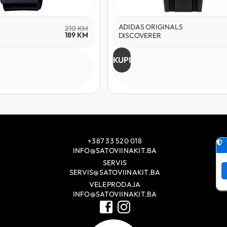
ADIDAS ORIGINALS
210
KM
189
KM
DISCOVERER
KUPI
+387 33 520 018
INFO@SATOVIINAKIT.BA
SERVIS
SERVIS@SATOVIINAKIT.BA
VELEPRODAJA
INFO@SATOVIINAKIT.BA