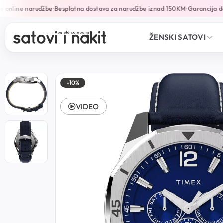
online narudžbe
Besplatna dostava za narudžbe iznad 150KM
Garancija do 
•
•
ŽENSKI SATOVI
-10%
VIDEO