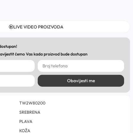
LIVE VIDEO PROIZVODA
 dostupan!
obavijestit ćemo Vas kada proizvod bude dostupan
Obavijesti me
TW2W80200
SREBRENA
PLAVA
KOŽA