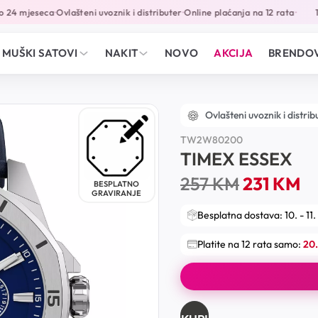
24 mjeseca
Ovlašteni uvoznik i distributer
Online plaćanja na 12 rata
10
•
•
•
MUŠKI SATOVI
NAKIT
NOVO
AKCIJA
BRENDOV
Ovlašteni uvoznik i distrib
TW2W80200
TIMEX ESSEX
257
KM
231
KM
BESPLATNO
GRAVIRANJE
Besplatna dostava: 10. - 11.
Platite na 12 rata samo:
20