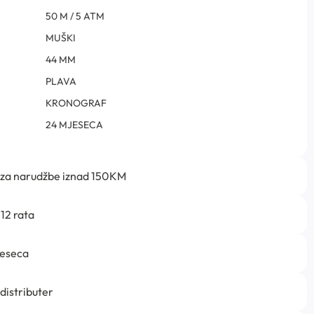
50 M / 5 ATM
MUŠKI
44 MM
PLAVA
KRONOGRAF
24 MJESECA
 za narudžbe iznad 150KM
12 rata
jeseca
 distributer