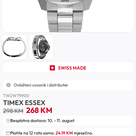
SWISS MADE
Ovlašteni uvoznik i distributer
TW2W79900
TIMEX ESSEX
268
KM
298
KM
Besplatna dostava: 10. - 11. august
Platite na 12 rata samo:
24.19 KM
mjesečno.