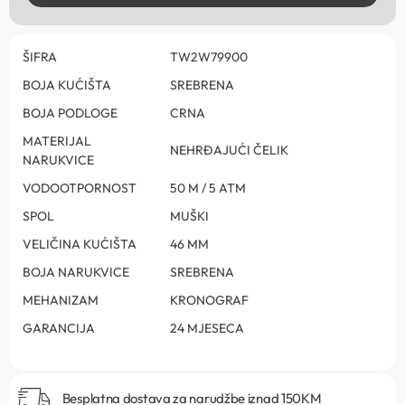
ŠIFRA
TW2W79900
BOJA KUĆIŠTA
SREBRENA
BOJA PODLOGE
CRNA
MATERIJAL
NEHRĐAJUĆI ČELIK
NARUKVICE
VODOOTPORNOST
50 M / 5 ATM
SPOL
MUŠKI
VELIČINA KUĆIŠTA
46 MM
BOJA NARUKVICE
SREBRENA
MEHANIZAM
KRONOGRAF
GARANCIJA
24 MJESECA
Besplatna dostava za narudžbe iznad 150KM