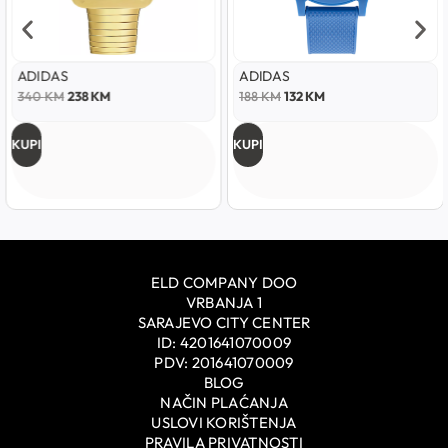
ADIDAS
ADIDAS
340
KM
238
KM
188
KM
132
KM
KUPI
KUPI
ELD COMPANY DOO
VRBANJA 1
SARAJEVO CITY CENTER
ID: 4201641070009
PDV: 201641070009
BLOG
NAČIN PLAĆANJA
USLOVI KORIŠTENJA
PRAVILA PRIVATNOSTI