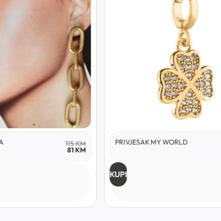
A
PRIVJESAK MY WORLD
115
KM
81
KM
KUPI