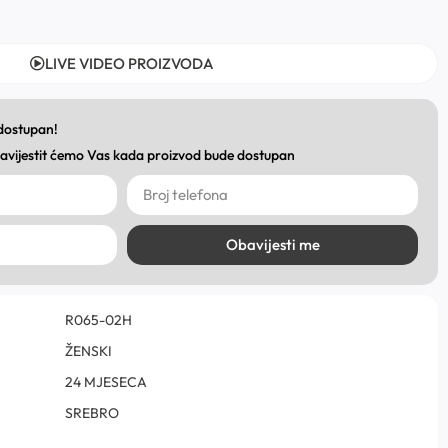
LIVE VIDEO PROIZVODA
 dostupan!
obavijestit ćemo Vas kada proizvod bude dostupan
Obavijesti me
R065-­02H
ŽENSKI
24 MJESECA
SREBRO