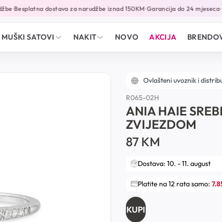
be
Besplatna dostava za narudžbe iznad 150KM
Garancija do 24 mjeseca
Ov
•
•
•
MUŠKI SATOVI
NAKIT
NOVO
AKCIJA
BRENDOV
Ovlašteni uvoznik i distrib
R065-­02H
ANIA HAIE SRE
ZVIJEZDOM
87
KM
Dostava: 10. - 11. august
Platite na 12 rata samo:
7.
KUPI