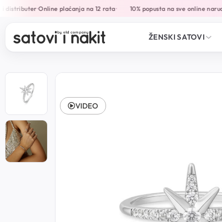
distributer
Online plaćanja na 12 rata
10% popusta na sve online narudž
•
•
ŽENSKI SATOVI
VIDEO