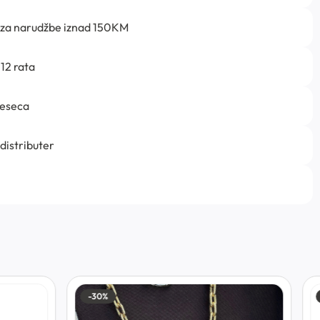
 za narudžbe iznad 150KM
12 rata
jeseca
 distributer
-30%