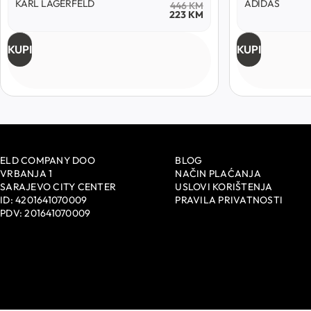
KARL LAGERFELD
ADIDAS
446
KM
223
KM
KUPI
KUPI
ELD COMPANY DOO
BLOG
VRBANJA 1
NAČIN PLAĆANJA
SARAJEVO CITY CENTER
USLOVI KORIŠTENJA
ID: 4201641070009
PRAVILA PRIVATNOSTI
PDV: 201641070009