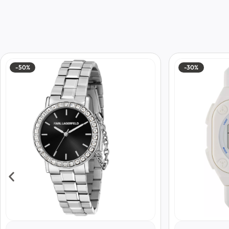
-50%
-30%