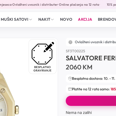
eseca
Ovlašteni uvoznik i distributer
Online plaćanja na 12 rata
10% pop
•
•
•
MUŠKI SATOVI
NAKIT
NOVO
AKCIJA
BRENDOV
Ovlašteni uvoznik i distrib
SF3T00225
SALVATORE FE
2060
KM
BESPLATNO
GRAVIRANJE
Besplatna dostava: 10. - 11.
Platite na 12 rata samo:
185
Nema na zalihi