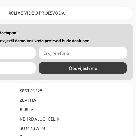
LIVE VIDEO PROIZVODA
 dostupan!
obavijestit ćemo Vas kada proizvod bude dostupan
Obavijesti me
SF3T00225
ZLATNA
BIJELA
NEHRĐAJUĆI ČELIK
30 M / 3 ATM