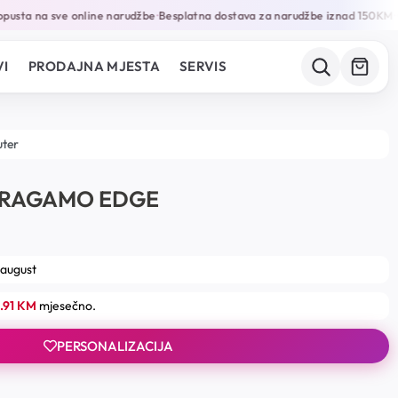
usta na sve online narudžbe
Besplatna dostava za narudžbe iznad 150KM
Ga
•
•
I
PRODAJNA MJESTA
SERVIS
uter
RRAGAMO EDGE
 august
.91 KM
mjesečno.
PERSONALIZACIJA