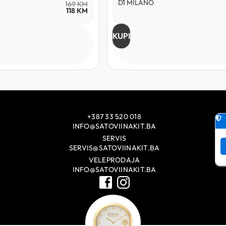
D1 MILANO
169
KM
118
KM
KUPI
+387 33 520 018
INFO@SATOVIINAKIT.BA
SERVIS
SERVIS@SATOVIINAKIT.BA
VELEPRODAJA
INFO@SATOVIINAKIT.BA