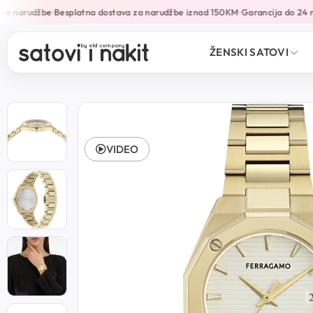
e narudžbe
Besplatna dostava za narudžbe iznad 150KM
Garancija do 24 mj
•
•
ŽENSKI SATOVI
VIDEO