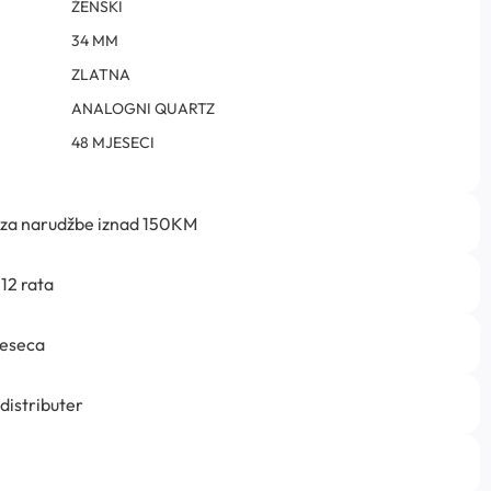
ŽENSKI
34 MM
ZLATNA
ANALOGNI QUARTZ
48 MJESECI
 za narudžbe iznad 150KM
12 rata
jeseca
 distributer