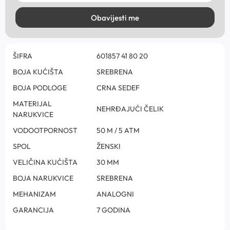
Obavijesti me
ŠIFRA
601857 41 80 20
BOJA KUĆIŠTA
SREBRENA
BOJA PODLOGE
CRNA SEDEF
MATERIJAL
NEHRĐAJUĆI ČELIK
NARUKVICE
VODOOTPORNOST
50 M / 5 ATM
SPOL
ŽENSKI
VELIČINA KUĆIŠTA
30 MM
BOJA NARUKVICE
SREBRENA
MEHANIZAM
ANALOGNI
GARANCIJA
7 GODINA