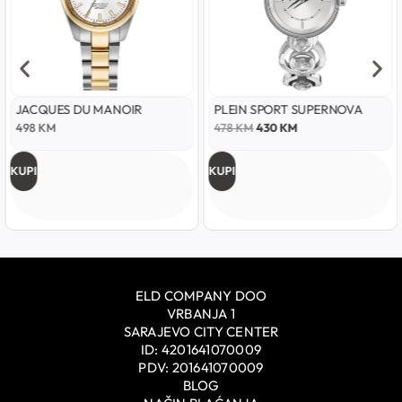
JACQUES DU MANOIR
PLEIN SPORT SUPERNOVA
498
KM
478
KM
430
KM
KUPI
KUPI
ELD COMPANY DOO
VRBANJA 1
SARAJEVO CITY CENTER
ID: 4201641070009
PDV: 201641070009
BLOG