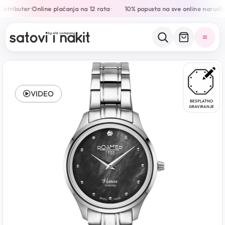
istributer
Online plaćanja na 12 rata
10% popusta na sve online narudžb
•
•
VIDEO
BESPLATNO
GRAVIRANJE