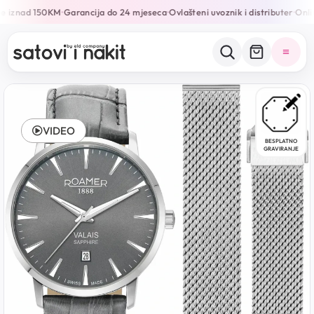
e iznad 150KM
Garancija do 24 mjeseca
Ovlašteni uvoznik i distributer
Onlin
•
•
•
VIDEO
BESPLATNO
GRAVIRANJE