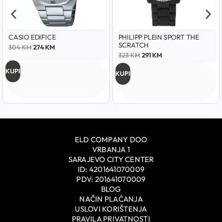
CASIO EDIFICE
PHILIPP PLEIN SPORT THE
SCRATCH
304
KM
274
KM
323
KM
291
KM
KUPI
KUPI
ELD COMPANY DOO
VRBANJA 1
SARAJEVO CITY CENTER
ID: 4201641070009
PDV: 201641070009
BLOG
NAČIN PLAĆANJA
USLOVI KORIŠTENJA
PRAVILA PRIVATNOSTI