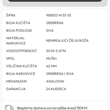
ŠIFRA
988833 41 55 05
BOJA KUĆIŠTA
SREBRENA
BOJA PODLOGE
SIVA
MATERIJAL
NEHRĐAJUĆI ČELIK/KOŽA
NARUKVICE
VODOOTPORNOST
50 M/ 5 ATM
SPOL
MUŠKI
VELIČINA KUĆIŠTA
42 MM
BOJA NARUKVICE
SREBRENA I SIVA
MEHANIZAM
ANALOGNI
GARANCIJA
24 MJESECA
Besplatna dostava za narudžbe iznad 150KM