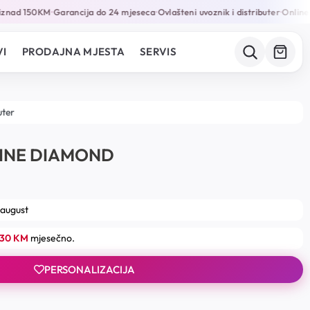
znad 150KM
Garancija do 24 mjeseca
Ovlašteni uvoznik i distributer
Online p
•
•
•
I
PRODAJNA MJESTA
SERVIS
uter
LINE DIAMOND
 august
.30 KM
mjesečno.
PERSONALIZACIJA