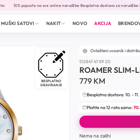
a
10% popusta na sve online narudžbe
Besplatna dostava za narudžbe i
•
•
MUŠKI SATOVI
NAKIT
NOVO
AKCIJA
BRENDOV
Ovlašteni uvoznik i distrib
512847 47 89 20
ROAMER SLIM-
779
KM
BESPLATNO
GRAVIRANJE
Besplatna dostava: 10. - 11.
Platite na 12 rata samo:
70
Nema na zalihi