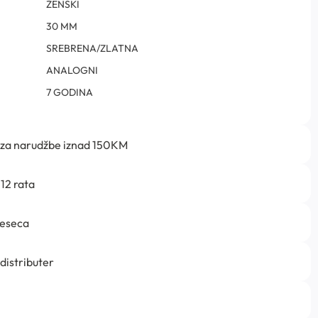
ŽENSKI
30 MM
SREBRENA/ZLATNA
ANALOGNI
7 GODINA
 za narudžbe iznad 150KM
12 rata
jeseca
 distributer