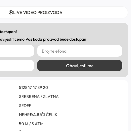
LIVE VIDEO PROIZVODA
 dostupan!
obavijestit ćemo Vas kada proizvod bude dostupan
Obavijesti me
512847 47 89 20
SREBRENA / ZLATNA
SEDEF
NEHRĐAJUĆI ČELIK
50 M / 5 ATM