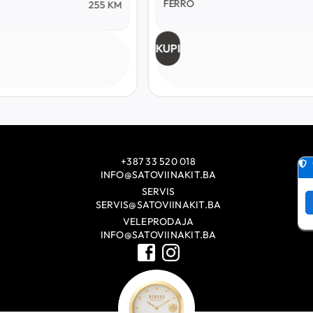
FERRO
255
KM
KUPI
+387 33 520 018
INFO@SATOVIINAKIT.BA
SERVIS
SERVIS@SATOVIINAKIT.BA
VELEPRODAJA
INFO@SATOVIINAKIT.BA