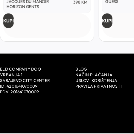
JACQUES DU MANOIR
GUESS
398
KM
HORIZON GENTS
KUPI
KUPI
ELD COMPANY DOO
BLOG
VRBANJA 1
NAČIN PLAĆANJA
SARAJEVO CITY CENTER
USLOVI KORIŠTENJA
ID: 4201641070009
PRAVILA PRIVATNOSTI
PDV: 201641070009