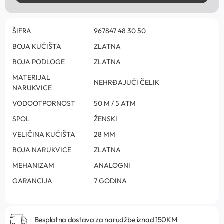
ŠIFRA
967847 48 30 50
BOJA KUĆIŠTA
ZLATNA
BOJA PODLOGE
ZLATNA
MATERIJAL
NEHRĐAJUĆI ČELIK
NARUKVICE
VODOOTPORNOST
50 M / 5 ATM
SPOL
ŽENSKI
VELIČINA KUĆIŠTA
28 MM
BOJA NARUKVICE
ZLATNA
MEHANIZAM
ANALOGNI
GARANCIJA
7 GODINA
Besplatna dostava za narudžbe iznad 150KM