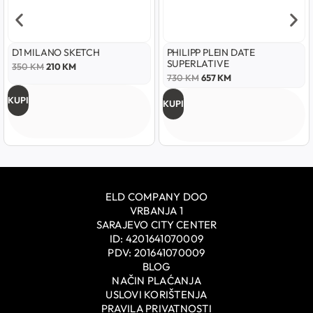
D1 MILANO SKETCH
PHILIPP PLEIN DATE
SUPERLATIVE
350
KM
210
KM
730
KM
657
KM
KUPI
KUPI
ELD COMPANY DOO
VRBANJA 1
SARAJEVO CITY CENTER
ID: 4201641070009
PDV: 201641070009
BLOG
NAČIN PLAĆANJA
USLOVI KORIŠTENJA
PRAVILA PRIVATNOSTI