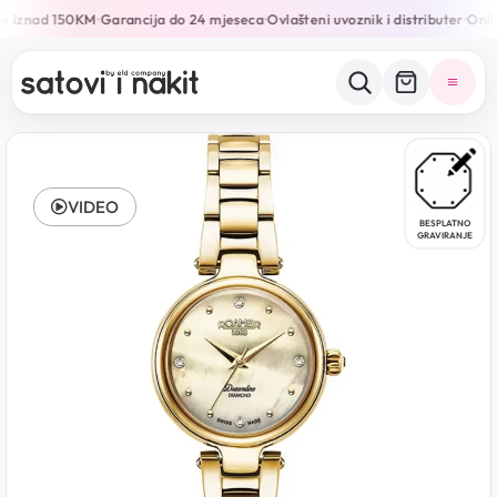
e iznad 150KM
Garancija do 24 mjeseca
Ovlašteni uvoznik i distributer
Onlin
•
•
•
VIDEO
BESPLATNO
GRAVIRANJE