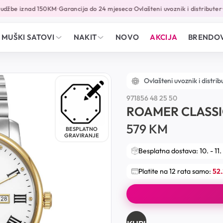
džbe iznad 150KM
Garancija do 24 mjeseca
Ovlašteni uvoznik i distributer
On
•
•
•
MUŠKI SATOVI
NAKIT
NOVO
AKCIJA
BRENDOV
Ovlašteni uvoznik i distrib
971856 48 25 50
ROAMER CLASS
579
KM
BESPLATNO
GRAVIRANJE
Besplatna dostava: 10. - 11.
Platite na 12 rata samo:
52