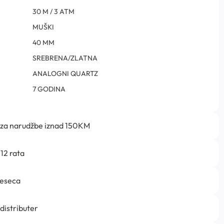
30 M / 3 ATM
MUŠKI
40 MM
SREBRENA/ZLATNA
ANALOGNI QUARTZ
7 GODINA
 za narudžbe iznad 150KM
12 rata
jeseca
 distributer