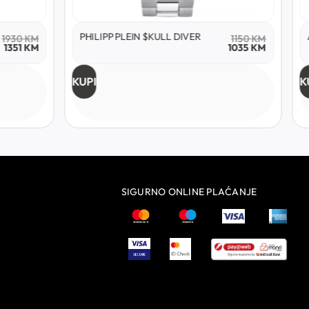
PHILIPP PLEIN $KULL DIVER
1930
KM
1150
KM
1351
KM
1035
KM
KUPI
K
SIGURNO ONLINE PLAĆANJE