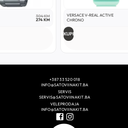
VERSACE V-REAL ACTIVE
304
KM
274
KM
CHRONO
KUPI
+387 33 520 018
INFO@SATOVIINAKIT.BA
SERVIS
SERVIS@SATOVIINAKIT.BA
VELEPRODAJA
INFO@SATOVIINAKIT.BA