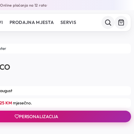
line plaćanja na 12 rata
•
I
PRODAJNA MJESTA
SERVIS
uter
ICO
 august
.25 KM
mjesečno.
PERSONALIZACIJA