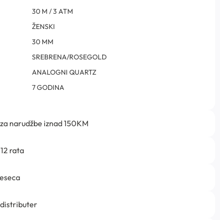
30 M / 3 ATM
ŽENSKI
30 MM
SREBRENA/ROSEGOLD
ANALOGNI QUARTZ
7 GODINA
 za narudžbe iznad 150KM
12 rata
jeseca
 distributer