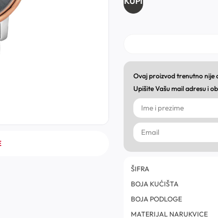
KUPI
Ovaj proizvod trenutno nije
Upišite Vašu mail adresu i 
E
ŠIFRA
BOJA KUĆIŠTA
BOJA PODLOGE
MATERIJAL NARUKVICE