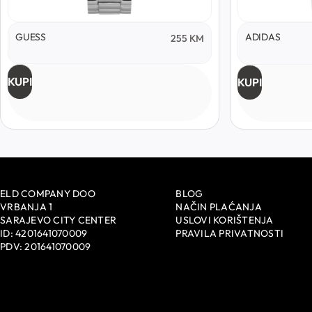
GUESS
ADIDAS
255
KM
KUPI
KUPI
ELD COMPANY DOO
BLOG
VRBANJA 1
NAČIN PLAĆANJA
SARAJEVO CITY CENTER
USLOVI KORIŠTENJA
ID: 4201641070009
PRAVILA PRIVATNOSTI
PDV: 201641070009