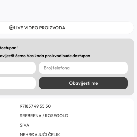
LIVE VIDEO PROIZVODA
 dostupan!
obavijestit ćemo Vas kada proizvod bude dostupan
Obavijesti me
971857 49 55 50
SREBRENA / ROSEGOLD
SIVA
NEHRĐAJUĆI ČELIK