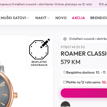
jeseca
Ovlašteni uvoznik i distributer
Online plaćanja na 12 rata
10% pop
•
•
•
MUŠKI SATOVI
NAKIT
NOVO
AKCIJA
BRENDOV
Ovlašteni uvoznik i distrib
971857 49 55 50
ROAMER CLASS
579
KM
BESPLATNO
GRAVIRANJE
Besplatna dostava: 10. - 11.
Platite na 12 rata samo:
52