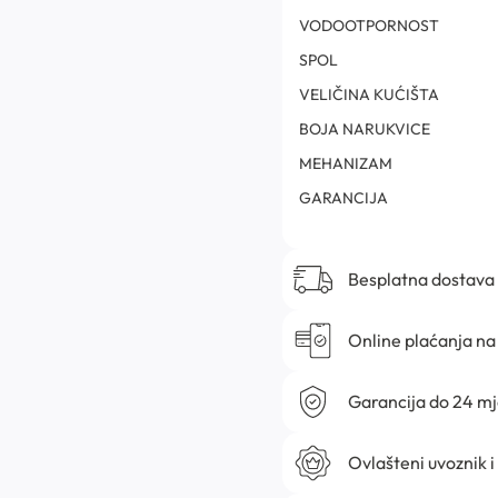
VODOOTPORNOST
SPOL
VELIČINA KUĆIŠTA
BOJA NARUKVICE
MEHANIZAM
GARANCIJA
Besplatna dostava
Online plaćanja na 
Garancija do 24 m
Ovlašteni uvoznik i