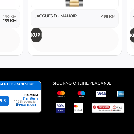
JACQUES DU MANOIR
498
KM
199
KM
139
KM
KUPI
K
SIGURNO ONLINE PLAĆANJE