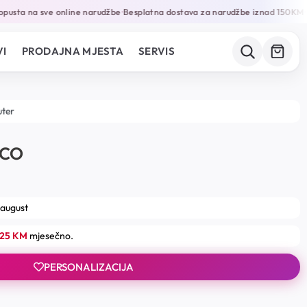
usta na sve online narudžbe
Besplatna dostava za narudžbe iznad 150KM
Ga
•
•
I
PRODAJNA MJESTA
SERVIS
uter
ICO
 august
.25 KM
mjesečno.
PERSONALIZACIJA