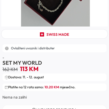
SWISS MADE
Ovlašteni uvoznik i distributer
-
SET MY WORLD
113
KM
162
KM
Dostava: 11. - 12. august
Platite na 12 rata samo:
10.20 KM
mjesečno.
Nema na zalihi