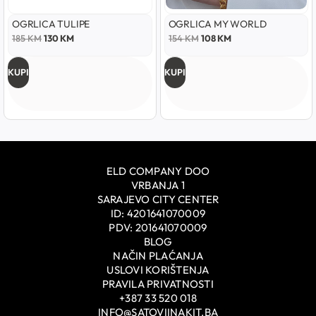
OGRLICA TULIPE
OGRLICA MY WORLD
185
KM
130
KM
154
KM
108
KM
KUPI
KUPI
ELD COMPANY DOO
VRBANJA 1
SARAJEVO CITY CENTER
ID: 4201641070009
PDV: 201641070009
BLOG
NAČIN PLAĆANJA
USLOVI KORIŠTENJA
PRAVILA PRIVATNOSTI
+387 33 520 018
INFO@SATOVIINAKIT.BA