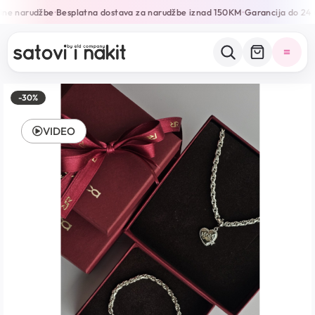
ine narudžbe
Besplatna dostava za narudžbe iznad 150KM
Garancija do 24 
•
•
-30%
VIDEO