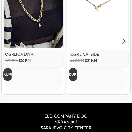
OGRLICA DIVA
OGRLICA ISIDE
194
KM
136
KM
330
KM
231
KM
KUPI
KUPI
ELD COMPANY DOO
VRBANJA 1
SARAJEVO CITY CENTER