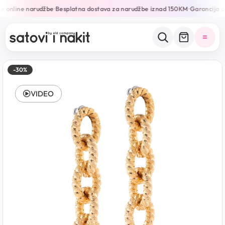
e online narudžbe
Besplatna dostava za narudžbe iznad 150KM
Garancija d
•
•
-30%
VIDEO