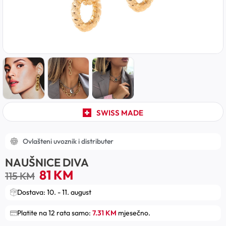
SWISS MADE
Ovlašteni uvoznik i distributer
NAUŠNICE DIVA
81
KM
115
KM
Dostava: 10. - 11. august
Platite na 12 rata samo:
7.31 KM
mjesečno.