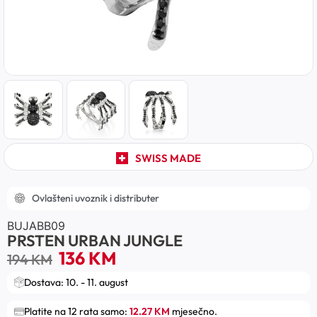
SWISS MADE
Ovlašteni uvoznik i distributer
BUJABB09
PRSTEN URBAN JUNGLE
136
KM
194
KM
Dostava: 10. - 11. august
Platite na 12 rata samo:
12.27 KM
mjesečno.