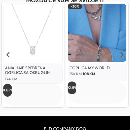
MOŽDA ĆE VAM SE SVIDJETI
-30%
ANIA HAIE SREBRENA
OGRLICA MY WORLD
OGRLICA SA OKRUGLIM,
154
KM
108
KM
ŠUPLJIM PRIVJESKOM
174
KM
KUPI
KUPI
ELD COMPANY DOO