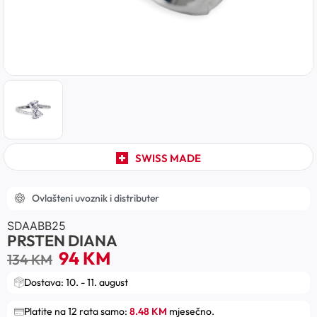
SWISS MADE
Ovlašteni uvoznik i distributer
SDAABB25
PRSTEN DIANA
94
KM
134
KM
Dostava: 10. - 11. august
Platite na 12 rata samo:
8.48 KM
mjesečno.