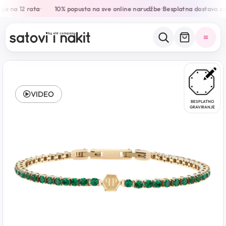
ja na 12 rata
10% popusta na sve online narudžbe
Besplatna dostava za
•
•
VIDEO
BESPLATNO
GRAVIRANJE