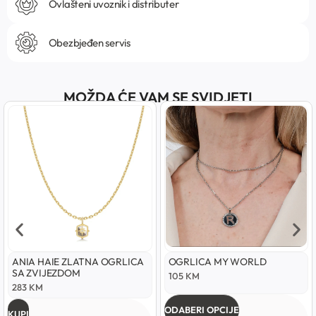
Ovlašteni uvoznik i distributer
Obezbjeđen servis
MOŽDA ĆE VAM SE SVIDJETI
ANIA HAIE ZLATNA OGRLICA
OGRLICA MY WORLD
SA ZVIJEZDOM
105
KM
283
KM
ODABERI OPCIJE
KUPI