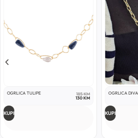
OGRLICA TULIPE
OGRLICA DIV
185
KM
130
KM
KUPI
KUPI