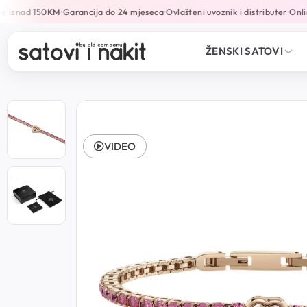
 iznad 150KM
Garancija do 24 mjeseca
Ovlašteni uvoznik i distributer
Online
•
•
•
ŽENSKI SATOVI
VIDEO