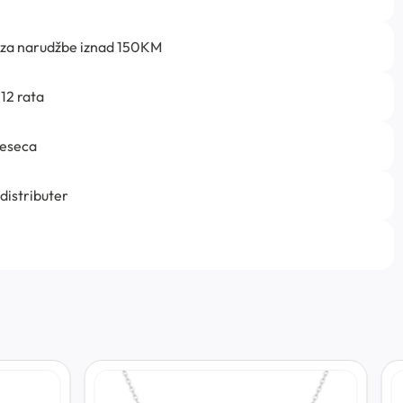
 za narudžbe iznad 150KM
12 rata
jeseca
 distributer