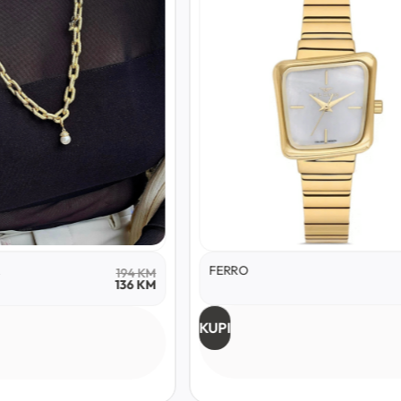
A
FERRO
194
KM
136
KM
KUPI