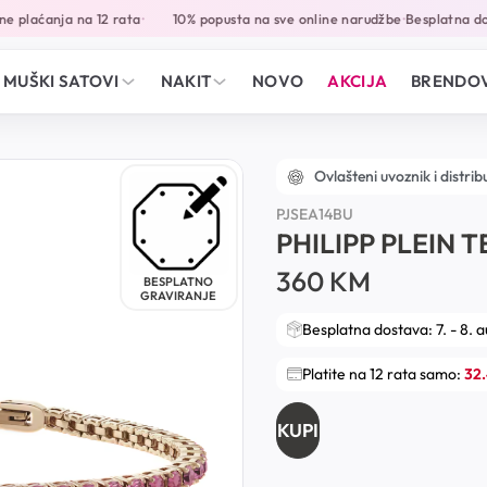
 plaćanja na 12 rata
10% popusta na sve online narudžbe
Besplatna dos
•
•
MUŠKI SATOVI
NAKIT
NOVO
AKCIJA
BRENDOV
Ovlašteni uvoznik i distrib
PJSEA14BU
PHILIPP PLEIN 
360
KM
BESPLATNO
GRAVIRANJE
Besplatna dostava: 7. - 8. 
Platite na 12 rata samo:
32
KUPI