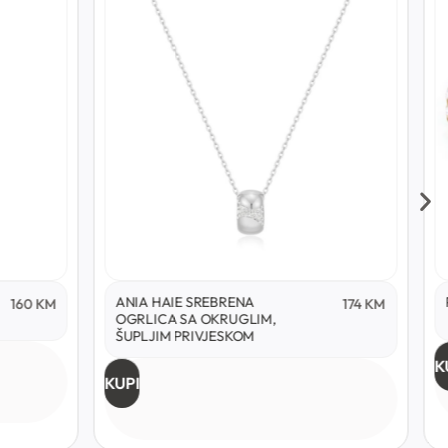
ANIA HAIE SREBRENA
160
KM
174
KM
OGRLICA SA OKRUGLIM,
ŠUPLJIM PRIVJESKOM
K
KUPI