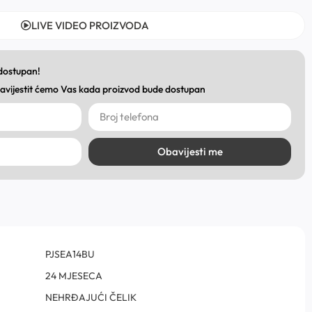
LIVE VIDEO PROIZVODA
 dostupan!
obavijestit ćemo Vas kada proizvod bude dostupan
Obavijesti me
PJSEA14BU
24 MJESECA
NEHRĐAJUĆI ČELIK