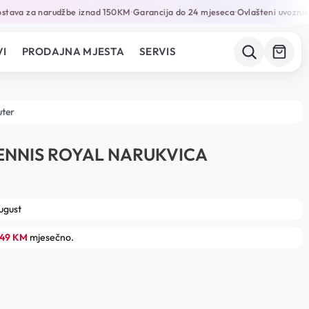
tava za narudžbe iznad 150KM
Garancija do 24 mjeseca
Ovlašteni uvoznik i 
•
•
I
PRODAJNA MJESTA
SERVIS
uter
TENNIS ROYAL NARUKVICA
august
.49 KM
mjesečno.