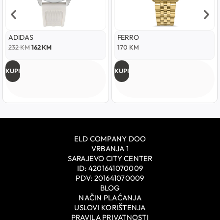
ADIDAS
FERRO
232
KM
162
KM
170
KM
KUPI
KUPI
ELD COMPANY DOO
VRBANJA 1
SARAJEVO CITY CENTER
ID: 4201641070009
PDV: 201641070009
BLOG
NAČIN PLAĆANJA
USLOVI KORIŠTENJA
PRAVILA PRIVATNOSTI