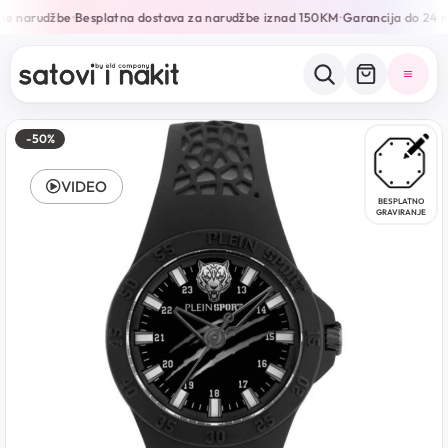
ne narudžbe
Besplatna dostava za narudžbe iznad 150KM
Garancija do 24 m
•
•
-50%
VIDEO
BESPLATNO
GRAVIRANJE