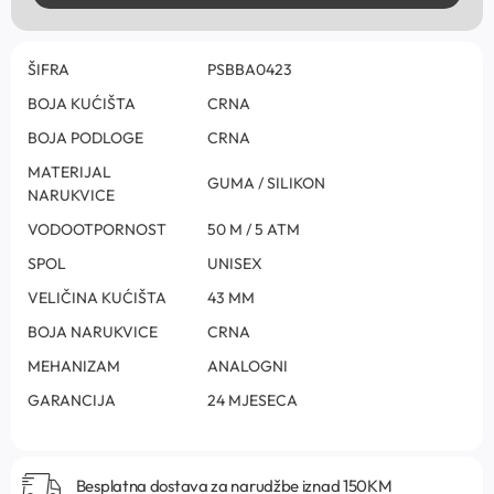
ŠIFRA
PSBBA0423
BOJA KUĆIŠTA
CRNA
BOJA PODLOGE
CRNA
MATERIJAL
GUMA / SILIKON
NARUKVICE
VODOOTPORNOST
50 M / 5 ATM
SPOL
UNISEX
VELIČINA KUĆIŠTA
43 MM
BOJA NARUKVICE
CRNA
MEHANIZAM
ANALOGNI
GARANCIJA
24 MJESECA
Besplatna dostava za narudžbe iznad 150KM