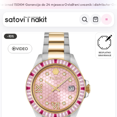
be iznad 150KM
Garancija do 24 mjeseca
Ovlašteni uvoznik i distributer
Onli
•
•
•
-10%
VIDEO
BESPLATNO
GRAVIRANJE