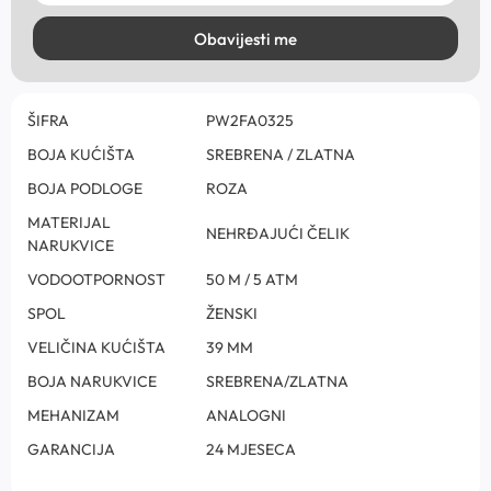
Obavijesti me
ŠIFRA
PW2FA0325
BOJA KUĆIŠTA
SREBRENA / ZLATNA
BOJA PODLOGE
ROZA
MATERIJAL
NEHRĐAJUĆI ČELIK
NARUKVICE
VODOOTPORNOST
50 M / 5 ATM
SPOL
ŽENSKI
VELIČINA KUĆIŠTA
39 MM
BOJA NARUKVICE
SREBRENA/ZLATNA
MEHANIZAM
ANALOGNI
GARANCIJA
24 MJESECA