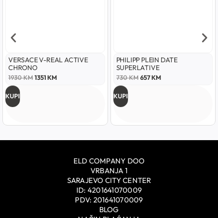
VERSACE V-REAL ACTIVE
PHILIPP PLEIN DATE
CHRONO
SUPERLATIVE
1930
KM
1351
KM
730
KM
657
KM
KUPI
KUPI
ELD COMPANY DOO
VRBANJA 1
SARAJEVO CITY CENTER
ID: 4201641070009
PDV: 201641070009
BLOG