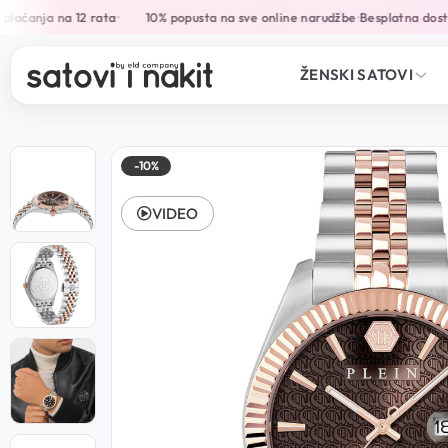
laćanja na 12 rata
10% popusta na sve online narudžbe
Besplatna dosta
•
•
ŽENSKI SATOVI
-10%
VIDEO