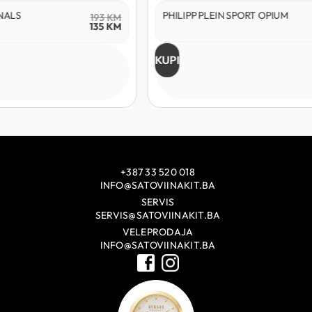
NALS
PHILIPP PLEIN SPORT OPIUM
193
KM
135
KM
KUPI
+387 33 520 018
INFO@SATOVIINAKIT.BA
SERVIS
SERVIS@SATOVIINAKIT.BA
VELEPRODAJA
INFO@SATOVIINAKIT.BA