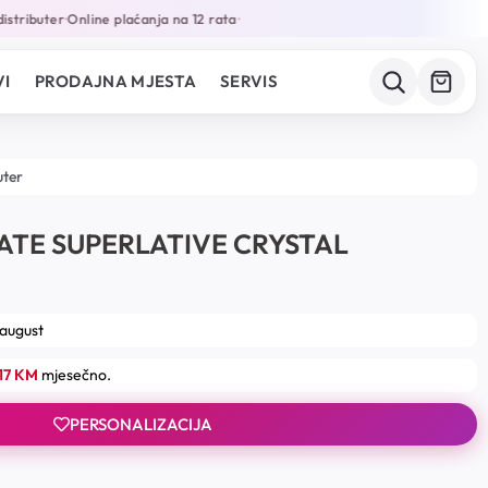
tributer
Online plaćanja na 12 rata
•
•
I
PRODAJNA MJESTA
SERVIS
uter
DATE SUPERLATIVE CRYSTAL
 august
17 KM
mjesečno.
PERSONALIZACIJA