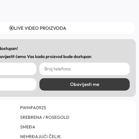
LIVE VIDEO PROIZVODA
 dostupan!
obavijestit ćemo Vas kada proizvod bude dostupan
Obavijesti me
PWMFA0925
SREBRENA / ROSEGOLD
SMEĐA
NEHRĐAJUĆI ČELIK