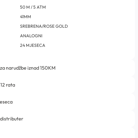
50 M / 5 ATM
41MM
SREBRENA/ROSE GOLD
ANALOGNI
24 MJESECA
 za narudžbe iznad 150KM
12 rata
jeseca
 distributer