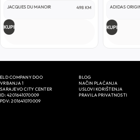
JACQUES DU MANOIR
ADIDAS ORIGI
498
KM
KUPI
KUPI
ELD COMPANY DOO
BLOG
VRBANJA 1
NAČIN PLAĆANJA
SARAJEVO CITY CENTER
USLOVI KORIŠTENJA
ID: 4201641070009
PRAVILA PRIVATNOSTI
PDV: 201641070009