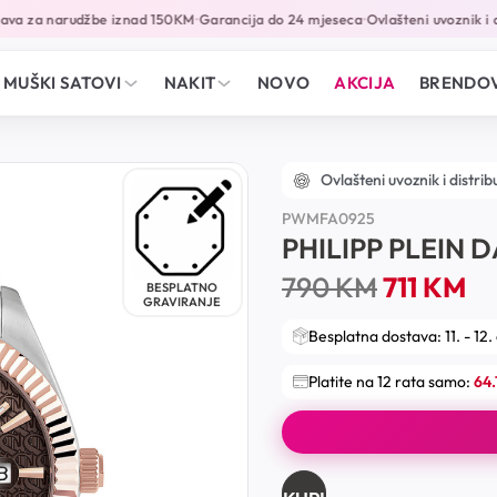
va za narudžbe iznad 150KM
Garancija do 24 mjeseca
Ovlašteni uvoznik i dis
•
•
MUŠKI SATOVI
NAKIT
NOVO
AKCIJA
BRENDOV
Ovlašteni uvoznik i distrib
PWMFA0925
PHILIPP PLEIN 
790
KM
711
KM
BESPLATNO
GRAVIRANJE
Besplatna dostava: 11. - 12.
Platite na 12 rata samo:
64.