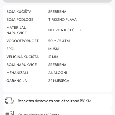
BOJA KUĆIŠTA
SREBRENA
BOJA PODLOGE
TIRKIZNO PLAVA
MATERIJAL
NEHRĐAJUĆI ČELIK
NARUKVICE
VODOOTPORNOST
50 M / 5 ATM
SPOL
MUŠKI
VELIČINA KUĆIŠTA
41 MM
BOJA NARUKVICE
SREBRENA
MEHANIZAM
ANALOGNI
GARANCIJA
24 MJESECA
Besplatna dostava za narudžbe iznad 150KM
Online plaćanja na 12 rata