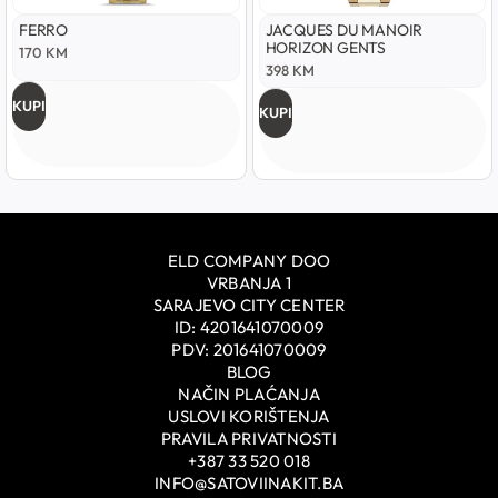
FERRO
JACQUES DU MANOIR
HORIZON GENTS
170
KM
398
KM
KUPI
KUPI
ELD COMPANY DOO
VRBANJA 1
SARAJEVO CITY CENTER
ID: 4201641070009
PDV: 201641070009
BLOG
NAČIN PLAĆANJA
USLOVI KORIŠTENJA
PRAVILA PRIVATNOSTI
+387 33 520 018
INFO@SATOVIINAKIT.BA