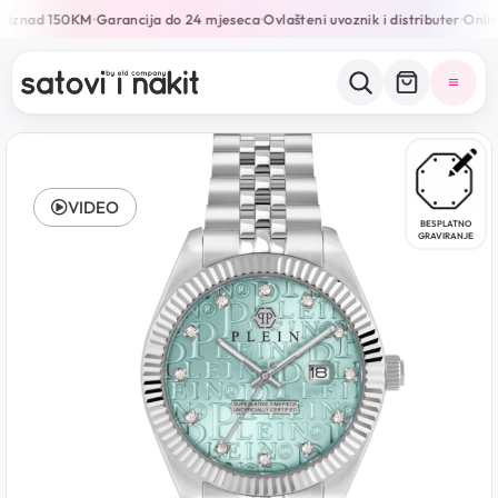
 iznad 150KM
Garancija do 24 mjeseca
Ovlašteni uvoznik i distributer
Online
•
•
•
VIDEO
BESPLATNO
GRAVIRANJE