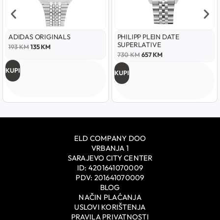
ADIDAS ORIGINALS
PHILIPP PLEIN DATE
SUPERLATIVE
193
KM
135
KM
730
KM
657
KM
KUPI
KUPI
ELD COMPANY DOO
VRBANJA 1
SARAJEVO CITY CENTER
ID: 4201641070009
PDV: 201641070009
BLOG
NAČIN PLAĆANJA
USLOVI KORIŠTENJA
PRAVILA PRIVATNOSTI