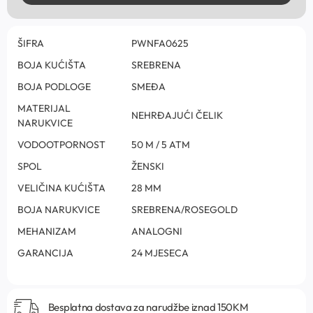
ŠIFRA
PWNFA0625
BOJA KUĆIŠTA
SREBRENA
BOJA PODLOGE
SMEĐA
MATERIJAL
NEHRĐAJUĆI ČELIK
NARUKVICE
VODOOTPORNOST
50 M / 5 ATM
SPOL
ŽENSKI
VELIČINA KUĆIŠTA
28 MM
BOJA NARUKVICE
SREBRENA/ROSEGOLD
MEHANIZAM
ANALOGNI
GARANCIJA
24 MJESECA
Besplatna dostava za narudžbe iznad 150KM