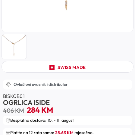
SWISS MADE
Ovlašteni uvoznik i distributer
BISKOB01
OGRLICA ISIDE
284
KM
406
KM
Besplatna dostava: 10. - 11. august
Platite na 12 rata samo:
25.63 KM
mjesečno.