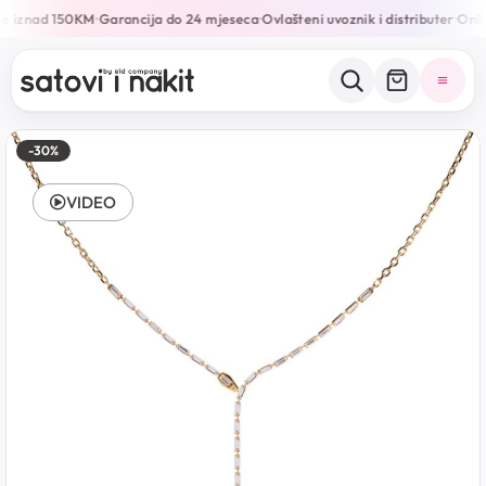
e iznad 150KM
Garancija do 24 mjeseca
Ovlašteni uvoznik i distributer
Onlin
•
•
•
-30%
VIDEO