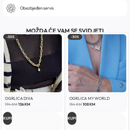
Obezbjeđen servis
MOŽDA ĆE VAM SE SVIDJETI
-30%
-30%
OGRLICA DIVA
OGRLICA MY WORLD
194
KM
136
KM
154
KM
108
KM
KUPI
KUPI