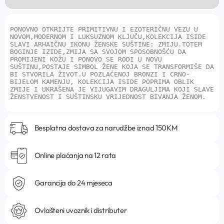
PONOVNO OTKRIJTE PRIMITIVNU I EZOTERIČNU VEZU U 
NOVOM,MODERNOM I LUKSUZNOM KLJUČU,KOLEKCIJA ISIDE 
SLAVI ARHAIČNU IKONU ŽENSKE SUŠTINE: ZMIJU.TOTEM 
BOGINJE IZIDE,ZMIJA SA SVOJOM SPOSOBNOŠĆU DA 
PROMIJENI KOŽU I PONOVO SE RODI U NOVU 
SUŠTINU,POSTAJE SIMBOL ŽENE KOJA SE TRANSFORMIŠE DA 
BI STVORILA ŽIVOT.U POZLAĆENOJ BRONZI I CRNO-
BIJELOM KAMENJU, KOLEKCIJA ISIDE POPRIMA OBLIK 
ZMIJE I UKRAŠENA JE VIJUGAVIM DRAGULJIMA KOJI SLAVE 
ŽENSTVENOST I SUŠTINSKU VRIJEDNOST BIVANJA ŽENOM.
Besplatna dostava za narudžbe iznad 150KM
Online plaćanja na 12 rata
Garancija do 24 mjeseca
Ovlašteni uvoznik i distributer