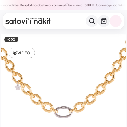
e narudžbe
Besplatna dostava za narudžbe iznad 150KM
Garancija do 24 mj
•
•
-30%
VIDEO