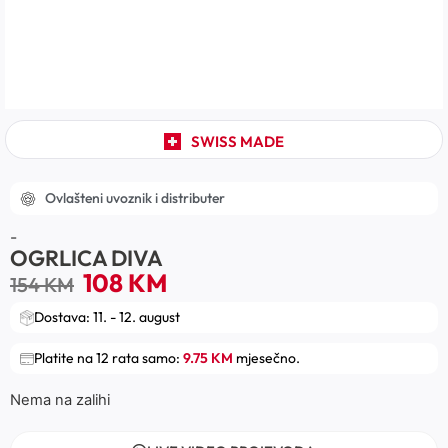
SWISS MADE
Ovlašteni uvoznik i distributer
-
OGRLICA DIVA
108
KM
154
KM
Dostava: 11. - 12. august
Platite na 12 rata samo:
9.75 KM
mjesečno.
Nema na zalihi