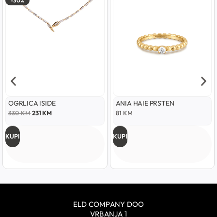
-30%
OGRLICA ISIDE
ANIA HAIE PRSTEN
330
KM
231
KM
81
KM
KUPI
KUPI
ELD COMPANY DOO
VRBANJA 1