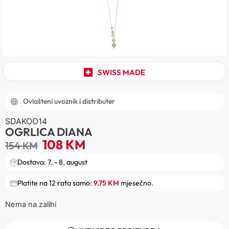
SWISS MADE
Ovlašteni uvoznik i distributer
SDAKOO14
OGRLICA DIANA
108
KM
154
KM
Dostava: 7. - 8. august
Platite na 12 rata samo:
9.75 KM
mjesečno.
Nema na zalihi