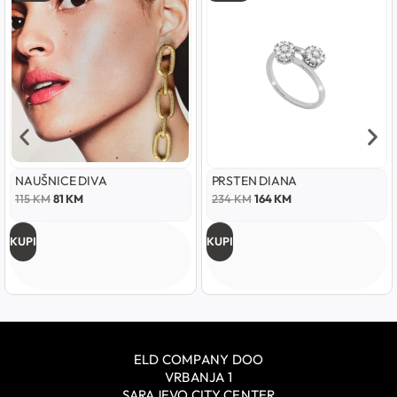
NAUŠNICE DIVA
PRSTEN DIANA
115
KM
81
KM
234
KM
164
KM
KUPI
KUPI
ELD COMPANY DOO
VRBANJA 1
SARAJEVO CITY CENTER