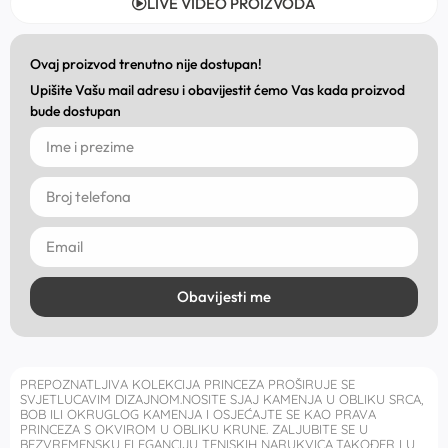
LIVE VIDEO PROIZVODA
Ovaj proizvod trenutno nije dostupan!
Upišite Vašu mail adresu i obavijestit ćemo Vas kada proizvod
bude dostupan
Obavijesti me
PREPOZNATLJIVA KOLEKCIJA PRINCEZA PROŠIRUJE SE
SVJETLUCAVIM DIZAJNOM.NOSITE SJAJ KAMENJA U OBLIKU SRCA,
BOB ILI OKRUGLOG KAMENJA I OSJEĆAJTE SE KAO PRAVA
PRINCEZA S OKVIROM U OBLIKU KRUNE. ZALJUBITE SE U
BEZVREMENSKU ELEGANCIJU TENISKIH NARUKVICA,TAKOĐER I U