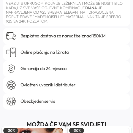
VERZIJI S OPRUGOM KOJA JE LEŽERNIJA I MOŽE SE NOSITI BILO
KADA,UZ SVE VAŠE ODJEVNE KOMBINACIJE.
DIANA
JE
NAPRAVLJENA OD 925 SREBRA, ELEGANTNA I DRAGOCJENA,
POPUT PRAVE “MADEMOISELLE”.
MATERIJAL NAKITA JE SREBRO
925 SA 24K POZLATOM.
Besplatna dostava za narudžbe iznad 150KM
Online plaćanja na 12 rata
Garancija do 24 mjeseca
Ovlašteni uvoznik i distributer
Obezbjeđen servis
MOŽDA ĆE VAM SE SVIDJETI
-30%
-30%