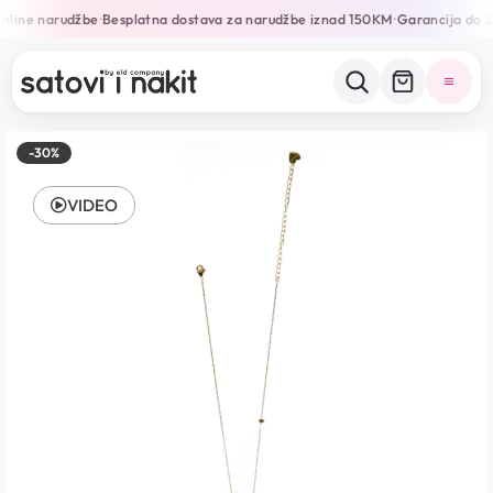
nline narudžbe
Besplatna dostava za narudžbe iznad 150KM
Garancija do 2
•
•
-30%
VIDEO