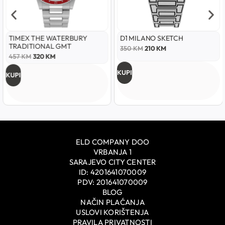
TIMEX THE WATERBURY
D1 MILANO SKETCH
TRADITIONAL GMT
350
KM
210
KM
457
KM
320
KM
KUPI
KUPI
ELD COMPANY DOO
VRBANJA 1
SARAJEVO CITY CENTER
ID: 4201641070009
PDV: 201641070009
BLOG
NAČIN PLAĆANJA
USLOVI KORIŠTENJA
PRAVILA PRIVATNOSTI