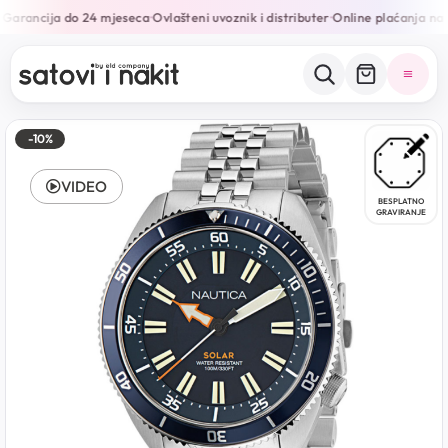
Garancija do 24 mjeseca
Ovlašteni uvoznik i distributer
Online plaćanja na 1
•
•
-10%
VIDEO
BESPLATNO
GRAVIRANJE