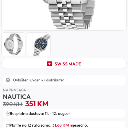
SWISS MADE
Ovlašteni uvoznik i distributer
NAPNVS404
NAUTICA
351
KM
390
KM
Besplatna dostava: 11. - 12. august
Platite na 12 rata samo:
31.68 KM
mjesečno.