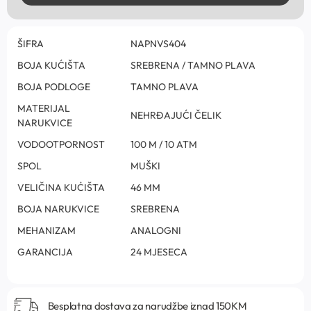
ŠIFRA
NAPNVS404
BOJA KUĆIŠTA
SREBRENA / TAMNO PLAVA
BOJA PODLOGE
TAMNO PLAVA
MATERIJAL
NEHRĐAJUĆI ČELIK
NARUKVICE
VODOOTPORNOST
100 M / 10 ATM
SPOL
MUŠKI
VELIČINA KUĆIŠTA
46 MM
BOJA NARUKVICE
SREBRENA
MEHANIZAM
ANALOGNI
GARANCIJA
24 MJESECA
Besplatna dostava za narudžbe iznad 150KM