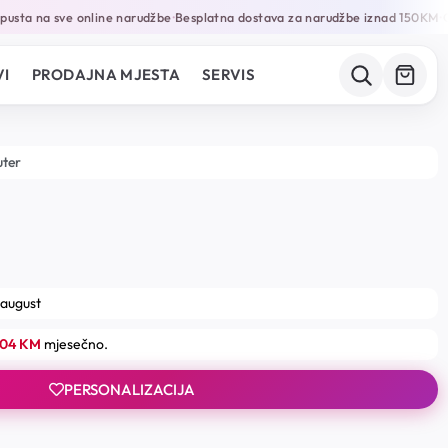
sta na sve online narudžbe
Besplatna dostava za narudžbe iznad 150KM
Gar
•
•
I
PRODAJNA MJESTA
SERVIS
uter
 august
.04 KM
mjesečno.
PERSONALIZACIJA