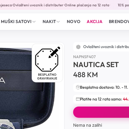
eseca
Ovlašteni uvoznik i distributer
Online plaćanja na 12 rata
10% popu
•
•
•
MUŠKI SATOVI
NAKIT
NOVO
AKCIJA
BRENDOV
Ovlašteni uvoznik i distrib
NAPNSF407
NAUTICA SET
488
KM
BESPLATNO
GRAVIRANJE
Besplatna dostava: 10. - 11.
Platite na 12 rata samo:
44
Nema na zalihi