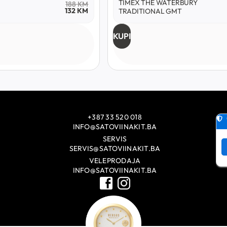
TIMEX THE WATERBURY
188
KM
132
KM
TRADITIONAL GMT
KUPI
+387 33 520 018
INFO@SATOVIINAKIT.BA
SERVIS
SERVIS@SATOVIINAKIT.BA
VELEPRODAJA
INFO@SATOVIINAKIT.BA