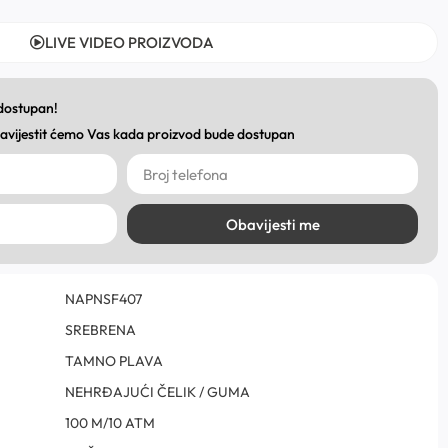
LIVE VIDEO PROIZVODA
 dostupan!
obavijestit ćemo Vas kada proizvod bude dostupan
Obavijesti me
NAPNSF407
SREBRENA
TAMNO PLAVA
NEHRĐAJUĆI ČELIK / GUMA
100 M/10 ATM