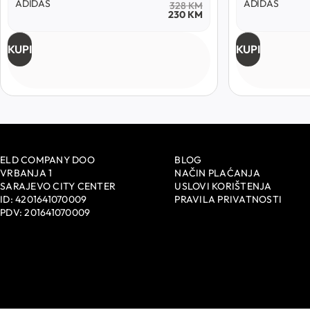
ADIDAS
ADIDAS
328
KM
230
KM
KUPI
KUPI
ELD COMPANY DOO
BLOG
VRBANJA 1
NAČIN PLAĆANJA
SARAJEVO CITY CENTER
USLOVI KORIŠTENJA
ID: 4201641070009
PRAVILA PRIVATNOSTI
PDV: 201641070009