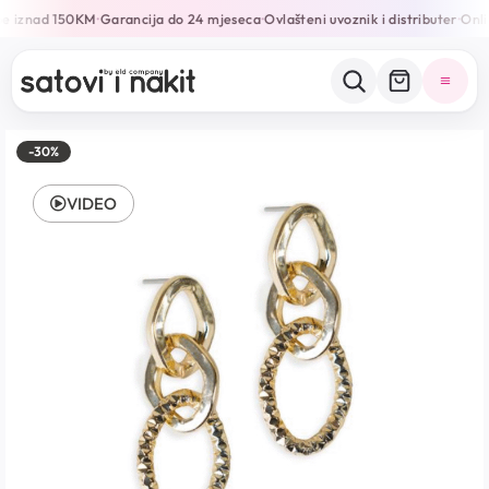
e iznad 150KM
Garancija do 24 mjeseca
Ovlašteni uvoznik i distributer
Onlin
•
•
•
-30%
VIDEO