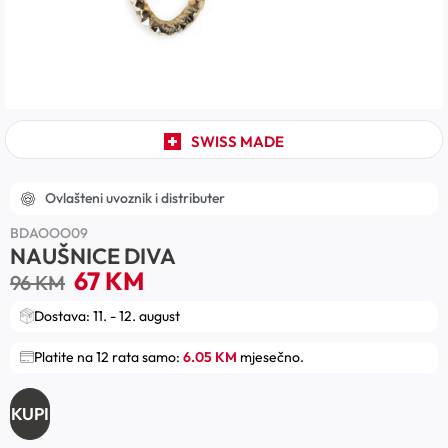
SWISS MADE
Ovlašteni uvoznik i distributer
BDAOOO09
NAUŠNICE DIVA
67
KM
96
KM
Dostava: 11. - 12. august
Platite na 12 rata samo:
6.05 KM
mjesečno.
KUPI