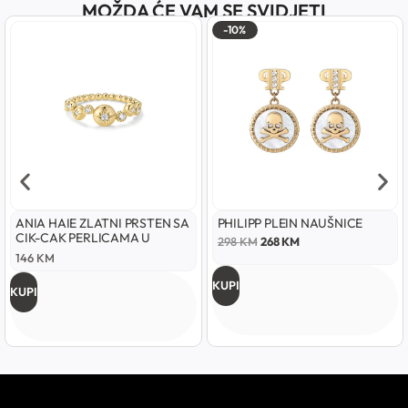
MOŽDA ĆE VAM SE SVIDJETI
-10%
ANIA HAIE ZLATNI PRSTEN SA
PHILIPP PLEIN NAUŠNICE
CIK-CAK PERLICAMA U
298
KM
268
KM
OBLIKU ZVIJEZDE
146
KM
KUPI
KUPI