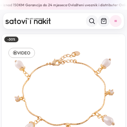
e iznad 150KM
Garancija do 24 mjeseca
Ovlašteni uvoznik i distributer
Onlin
•
•
•
-30%
VIDEO