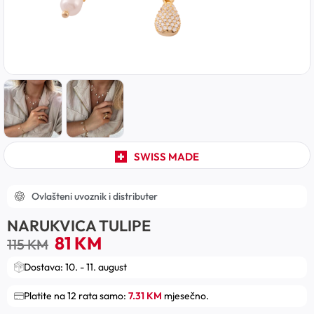
SWISS MADE
Ovlašteni uvoznik i distributer
NARUKVICA TULIPE
81
KM
115
KM
Dostava: 10. - 11. august
Platite na 12 rata samo:
7.31 KM
mjesečno.