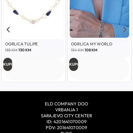
OGRLICA TULIPE
OGRLICA MY WORLD
185
KM
130
KM
154
KM
108
KM
KUPI
KUPI
ELD COMPANY DOO
VRBANJA 1
SARAJEVO CITY CENTER
ID: 4201641070009
PDV: 201641070009