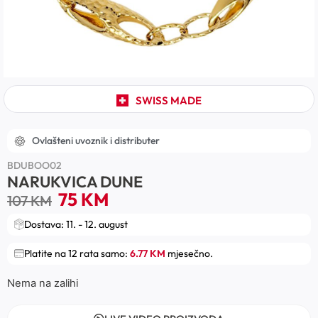
SWISS MADE
Ovlašteni uvoznik i distributer
BDUBOO02
NARUKVICA DUNE
75
KM
107
KM
Dostava: 11. - 12. august
Platite na 12 rata samo:
6.77 KM
mjesečno.
Nema na zalihi