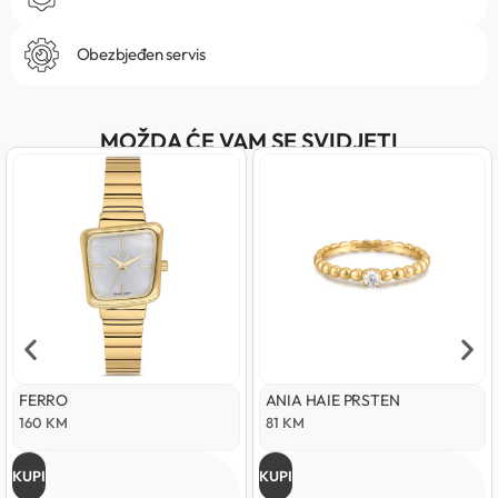
Obezbjeđen servis
MOŽDA ĆE VAM SE SVIDJETI
FERRO
ANIA HAIE PRSTEN
160
KM
81
KM
KUPI
KUPI