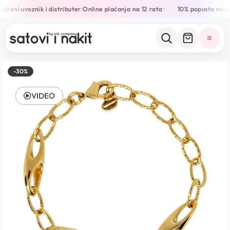
šteni uvoznik i distributer
Online plaćanja na 12 rata
10% popusta na sv
•
•
-30%
VIDEO