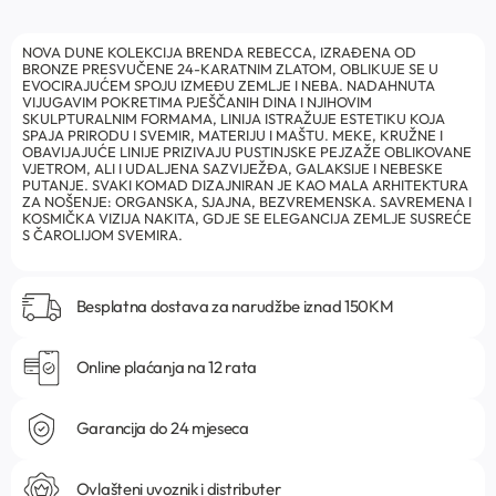
NOVA DUNE KOLEKCIJA BRENDA REBECCA, IZRAĐENA OD
BRONZE PRESVUČENE 24-KARATNIM ZLATOM, OBLIKUJE SE U
EVOCIRAJUĆEM SPOJU IZMEĐU ZEMLJE I NEBA. NADAHNUTA
VIJUGAVIM POKRETIMA PJEŠČANIH DINA I NJIHOVIM
SKULPTURALNIM FORMAMA, LINIJA ISTRAŽUJE ESTETIKU KOJA
SPAJA PRIRODU I SVEMIR, MATERIJU I MAŠTU. MEKE, KRUŽNE I
OBAVIJAJUĆE LINIJE PRIZIVAJU PUSTINJSKE PEJZAŽE OBLIKOVANE
VJETROM, ALI I UDALJENA SAZVIJEŽĐA, GALAKSIJE I NEBESKE
PUTANJE. SVAKI KOMAD DIZAJNIRAN JE KAO MALA ARHITEKTURA
ZA NOŠENJE: ORGANSKA, SJAJNA, BEZVREMENSKA. SAVREMENA I
KOSMIČKA VIZIJA NAKITA, GDJE SE ELEGANCIJA ZEMLJE SUSREĆE
S ČAROLIJOM SVEMIRA.
Besplatna dostava za narudžbe iznad 150KM
Online plaćanja na 12 rata
Garancija do 24 mjeseca
Ovlašteni uvoznik i distributer