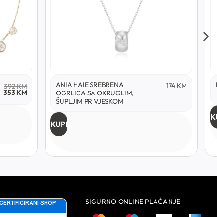
ANIA HAIE SREBRENA
174
KM
392
KM
353
KM
OGRLICA SA OKRUGLIM,
ŠUPLJIM PRIVJESKOM
K
KUPI
SIGURNO ONLINE PLAĆANJE