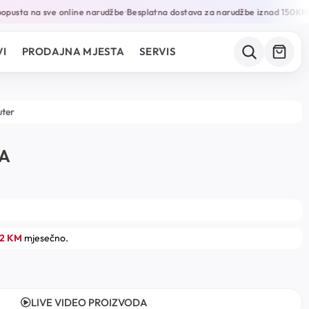
pusta na sve online narudžbe
Besplatna dostava za narudžbe iznad 150KM
G
•
•
I
PRODAJNA MJESTA
SERVIS
uter
VA
42 KM
mjesečno.
LIVE VIDEO PROIZVODA