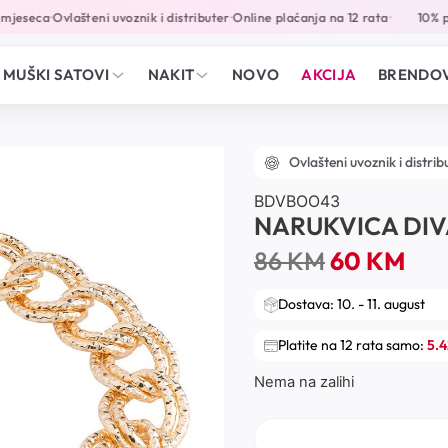
mjeseca
Ovlašteni uvoznik i distributer
Online plaćanja na 12 rata
10% po
•
•
•
MUŠKI SATOVI
NAKIT
NOVO
AKCIJA
BRENDOV
Ovlašteni uvoznik i distrib
BDVBOO43
NARUKVICA DI
86
KM
60
KM
Dostava: 10. - 11. august
Platite na 12 rata samo:
5.
Nema na zalihi