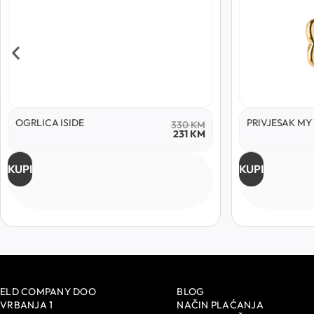
OGRLICA ISIDE
PRIVJESAK M
330
KM
231
KM
KUPI
KUPI
ELD COMPANY DOO
BLOG
VRBANJA 1
NAČIN PLAĆANJA