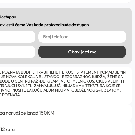
 dostupan!
obavijestit ćemo Vas kada proizvod bude dostupan
Obavijesti me
C POZNATA BUDITE HRABRI ILI IDITE KUĆI: STATEMENT KOMAD JE “IN”,
 JE NOVA KOLEKCIJA BLISTAVOG I BEZOBRAZNOG IMIDŽA, ŽENE SA
A BUDE U CENTRU PAŽNJE. GLAM, ALI OTMJEN OKUS, OKUS VELIKIH I
IRAJUĆI I SVIJETLI ZAHVALJUJUĆI HILJADAMA TEKSTURA KOJE SE
KTIVNO. NOSITE LAKOĆU ALUMINIJUMA, OBLOŽENOG 24K ZLATOM.
EC POZNATA.
 za narudžbe iznad 150KM
12 rata