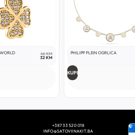
Y WORLD
PHILIPP PLEIN OGRLICA
46
KM
32
KM
KUPI
+387 33 520 018
INFO@SATOVIINAKIT.BA