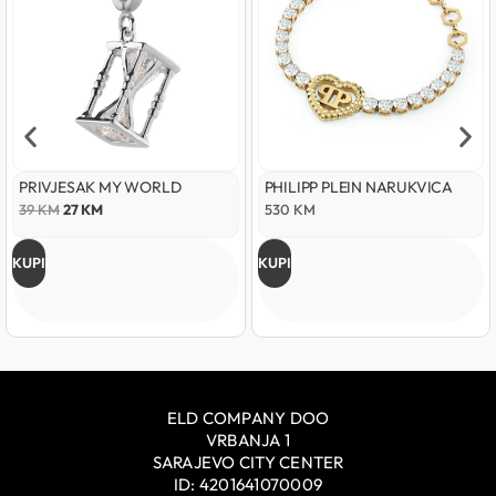
PRIVJESAK MY WORLD
PHILIPP PLEIN NARUKVICA
39
KM
27
KM
530
KM
KUPI
KUPI
ELD COMPANY DOO
VRBANJA 1
SARAJEVO CITY CENTER
ID: 4201641070009