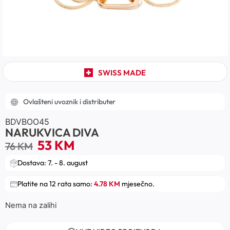
SWISS MADE
Ovlašteni uvoznik i distributer
BDVBOO45
NARUKVICA DIVA
53
KM
76
KM
Dostava: 7. - 8. august
Platite na 12 rata samo:
4.78 KM
mjesečno.
Nema na zalihi