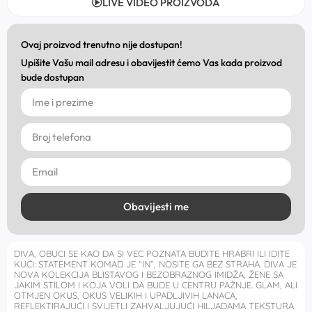
LIVE VIDEO PROIZVODA
Ovaj proizvod trenutno nije dostupan!
Upišite Vašu mail adresu i obavijestit ćemo Vas kada proizvod
bude dostupan
Obavijesti me
DIVA, OBUCI SE KAO DA SI VEC POZNATA BUDITE HRABRI ILI IDITE
KUĆI: STATEMENT KOMAD JE “IN”, NOSITE GA BEZ STRAHA. DIVA JE
NOVA KOLEKCIJA BLISTAVOG I BEZOBRAZNOG IMIDŽA, ŽENE SA
JAKIM STILOM I KOJA VOLI DA BUDE U CENTRU PAŽNJE. GLAM, ALI
OTMJEN OKUS, OKUS VELIKIH I UPADLJIVIH LANACA,
REFLEKTIRAJUĆI I SVIJETLI ZAHVALJUJUĆI HILJADAMA TEKSTURA