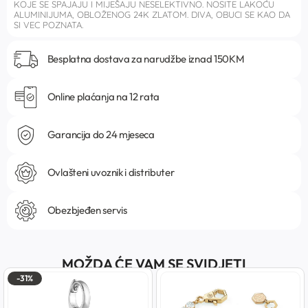
KOJE SE SPAJAJU I MIJEŠAJU NESELEKTIVNO. NOSITE LAKOĆU
ALUMINIJUMA, OBLOŽENOG 24K ZLATOM. DIVA, OBUCI SE KAO DA
SI VEC POZNATA.
Besplatna dostava za narudžbe iznad 150KM
Online plaćanja na 12 rata
Garancija do 24 mjeseca
Ovlašteni uvoznik i distributer
Obezbjeđen servis
MOŽDA ĆE VAM SE SVIDJETI
-31%