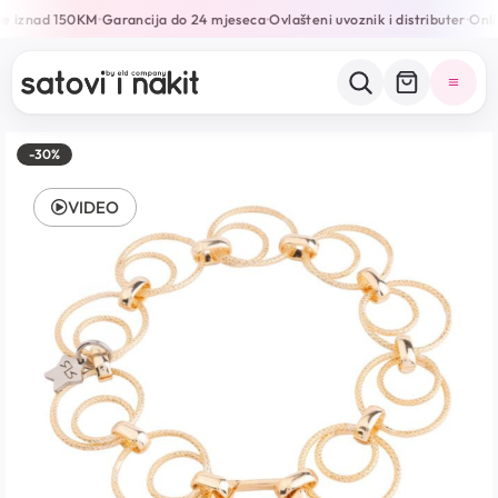
e iznad 150KM
Garancija do 24 mjeseca
Ovlašteni uvoznik i distributer
Onlin
•
•
•
-30%
VIDEO