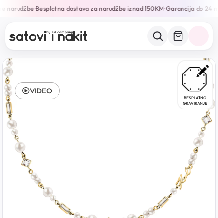
ne narudžbe
Besplatna dostava za narudžbe iznad 150KM
Garancija do 24 m
•
•
VIDEO
BESPLATNO
GRAVIRANJE