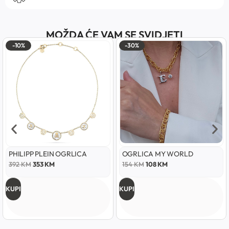
MOŽDA ĆE VAM SE SVIDJETI
-10%
-30%
PHILIPP PLEIN OGRLICA
OGRLICA MY WORLD
392
KM
353
KM
154
KM
108
KM
KUPI
KUPI