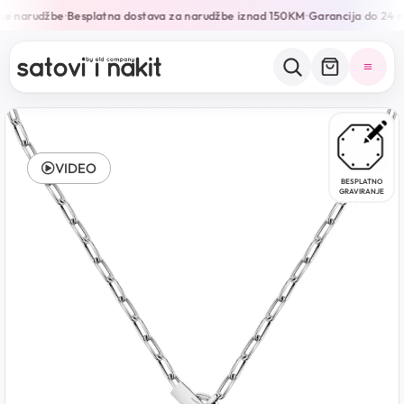
ne narudžbe
Besplatna dostava za narudžbe iznad 150KM
Garancija do 24 m
•
•
VIDEO
BESPLATNO
GRAVIRANJE