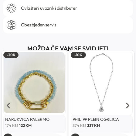
Ovlašteni uvoznik i distributer
Obezbjeđen servis
MOŽDA ĆE VAM SE SVIDJETI
-30%
-10%
NARUKVICA PALERMO
PHILIPP PLEIN OGRLICA
174
KM
122
KM
374
KM
337
KM