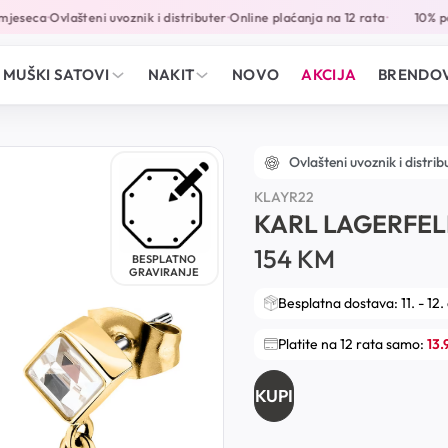
jeseca
Ovlašteni uvoznik i distributer
Online plaćanja na 12 rata
10% pop
•
•
•
MUŠKI SATOVI
NAKIT
NOVO
AKCIJA
BRENDOV
Ovlašteni uvoznik i distrib
KLAYR22
KARL LAGERFEL
154
KM
BESPLATNO
GRAVIRANJE
Besplatna dostava: 11. - 12.
Platite na 12 rata samo:
13
KUPI