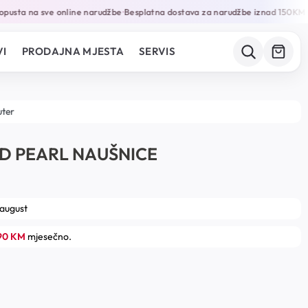
usta na sve online narudžbe
Besplatna dostava za narudžbe iznad 150KM
Ga
•
•
I
PRODAJNA MJESTA
SERVIS
uter
D PEARL NAUŠNICE
 august
.90 KM
mjesečno.