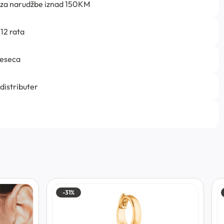
 za narudžbe iznad 150KM
12 rata
jeseca
 distributer
-31%