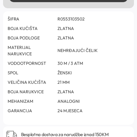
ŠIFRA
R0553103502
BOJA KUĆIŠTA
ZLATNA
BOJA PODLOGE
ZLATNA
MATERIJAL
NEHRĐAJUĆI ČELIK
NARUKVICE
VODOOTPORNOST
30 M / 3 ATM
SPOL
ŽENSKI
VELIČINA KUĆIŠTA
21 MM
BOJA NARUKVICE
ZLATNA
MEHANIZAM
ANALOGNI
GARANCIJA
24 MJESECA
Besplatna dostava za narudžbe iznad 150KM