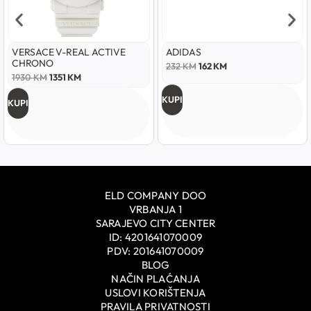
VERSACE V-REAL ACTIVE
ADIDAS
CHRONO
232
KM
162
KM
1930
KM
1351
KM
KUPI
KUPI
ELD COMPANY DOO
VRBANJA 1
SARAJEVO CITY CENTER
ID: 4201641070009
PDV: 201641070009
BLOG
NAČIN PLAĆANJA
USLOVI KORIŠTENJA
PRAVILA PRIVATNOSTI