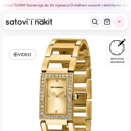
e iznad 150KM
Garancija do 24 mjeseca
Ovlašteni uvoznik i distributer
Onlin
•
•
•
VIDEO
BESPLATNO
GRAVIRANJE