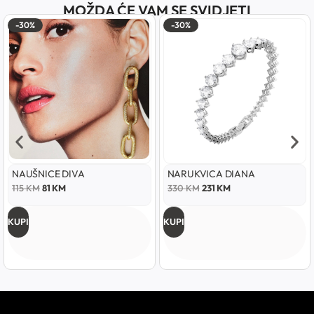
MOŽDA ĆE VAM SE SVIDJETI
-30%
-30%
NAUŠNICE DIVA
NARUKVICA DIANA
115
KM
81
KM
330
KM
231
KM
KUPI
KUPI