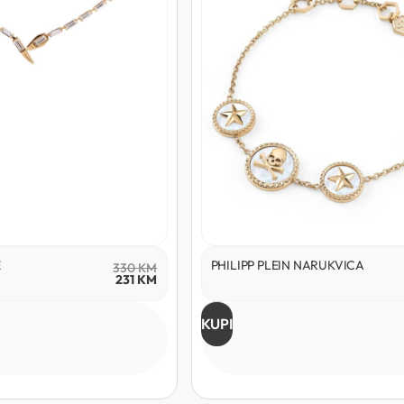
E
PHILIPP PLEIN NARUKVICA
330
KM
231
KM
KUPI