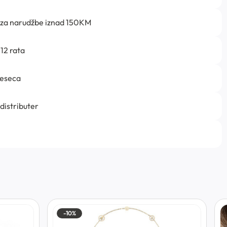
 za narudžbe iznad 150KM
12 rata
jeseca
 distributer
-10%