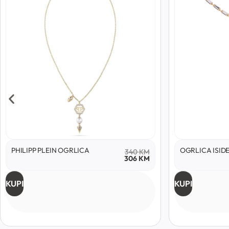
PHILIPP PLEIN OGRLICA
OGRLICA ISID
340
KM
306
KM
KUPI
KUPI