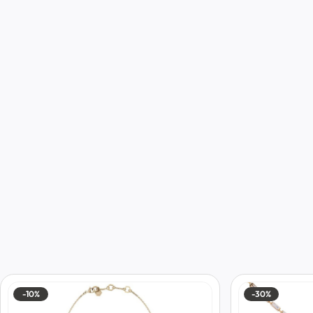
-10%
-30%