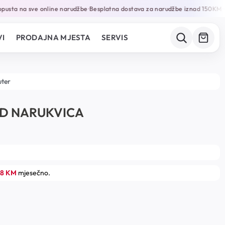
usta na sve online narudžbe
Besplatna dostava za narudžbe iznad 150KM
Ga
•
•
I
PRODAJNA MJESTA
SERVIS
uter
LD NARUKVICA
18 KM
mjesečno.