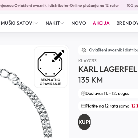
jeseca
Ovlašteni uvoznik i distributer
Online plaćanja na 12 rata
10% pop
•
•
•
MUŠKI SATOVI
NAKIT
NOVO
AKCIJA
BRENDOV
Ovlašteni uvoznik i distrib
KLAYC33
KARL LAGERFE
135
KM
BESPLATNO
GRAVIRANJE
Dostava: 11. - 12. august
Platite na 12 rata samo:
12.
KUPI