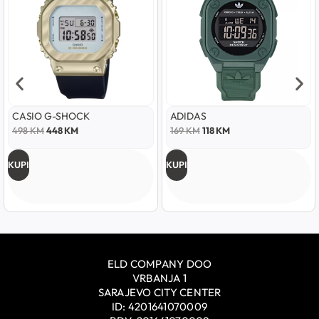
CASIO G-SHOCK
ADIDAS
498
KM
448
KM
169
KM
118
KM
KUPI
KUPI
ELD COMPANY DOO
VRBANJA 1
SARAJEVO CITY CENTER
ID: 4201641070009