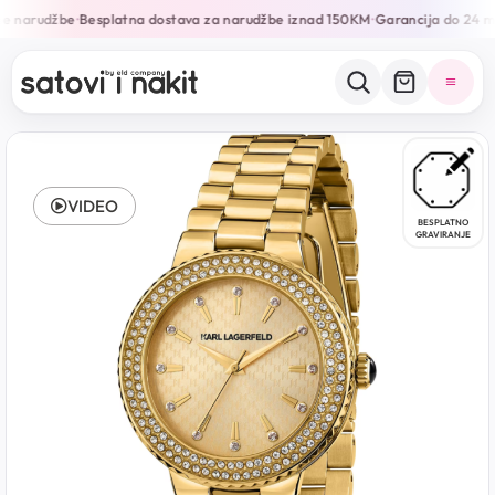
e narudžbe
Besplatna dostava za narudžbe iznad 150KM
Garancija do 24 mj
•
•
VIDEO
BESPLATNO
GRAVIRANJE