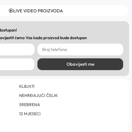
LIVE VIDEO PROIZVODA
 dostupan!
obavijestit ćemo Vas kada proizvod bude dostupan
Obavijesti me
KLBJX11
NEHRĐAJUĆI ČELIK
SREBRENA
12 MJESECI