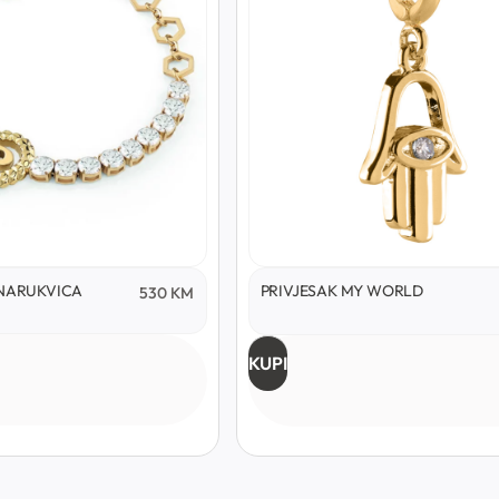
N NARUKVICA
PRIVJESAK MY WORLD
530
KM
KUPI