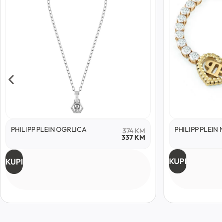
PHILIPP PLEIN OGRLICA
PHILIPP PLEI
374
KM
337
KM
KUPI
KUPI