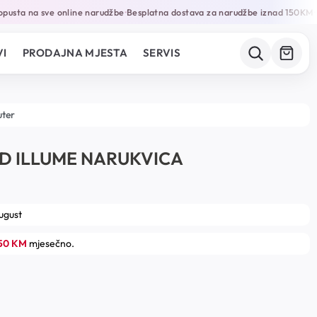
usta na sve online narudžbe
Besplatna dostava za narudžbe iznad 150KM
G
•
•
I
PRODAJNA MJESTA
SERVIS
uter
D ILLUME NARUKVICA
august
.50 KM
mjesečno.