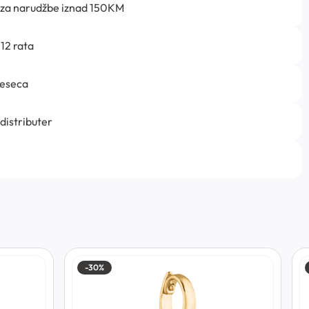
 za narudžbe iznad 150KM
12 rata
jeseca
 distributer
-30%