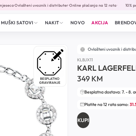
jeseca
Ovlašteni uvoznik i distributer
Online plaćanja na 12 rata
10% pop
•
•
•
MUŠKI SATOVI
NAKIT
NOVO
AKCIJA
BRENDOV
Ovlašteni uvoznik i distrib
KLBJX11
KARL LAGERFEL
349
KM
BESPLATNO
GRAVIRANJE
Besplatna dostava: 7. - 8. 
Platite na 12 rata samo:
31
KUPI