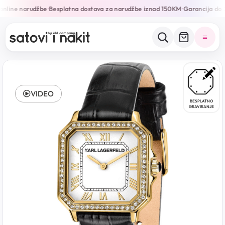
online narudžbe
Besplatna dostava za narudžbe iznad 150KM
Garancija do 
•
•
VIDEO
BESPLATNO
GRAVIRANJE