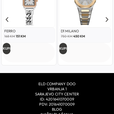
FERRO
D1 MILANO
168
KM
151
KM
750
KM
450
KM
KUPI
KUPI
ELD COMPANY DOO
VRBANJA 1
SARAJEVO CITY CENTER
ID: 4201641070009
PDV: 201641070009
BLOG