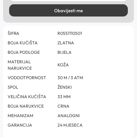
Obavijesti me
ŠIFRA
R0551110501
BOJA KUĆIŠTA
ZLATNA
BOJA PODLOGE
BIJELA
MATERIJAL
KOŽA
NARUKVICE
VODOOTPORNOST
30 M / 3 ATM
SPOL
ŽENSKI
VELIČINA KUĆIŠTA
33 MM
BOJA NARUKVICE
CRNA
MEHANIZAM
ANALOGNI
GARANCIJA
24 MJESECA