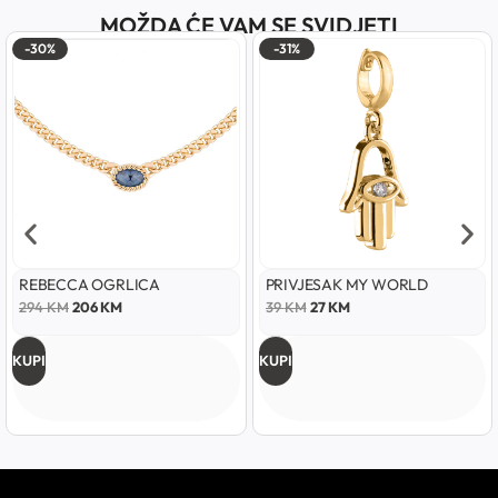
MOŽDA ĆE VAM SE SVIDJETI
-30%
-31%
REBECCA OGRLICA
PRIVJESAK MY WORLD
294
KM
206
KM
39
KM
27
KM
KUPI
KUPI