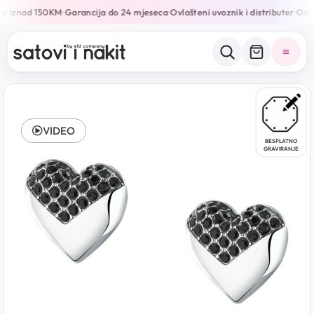
e iznad 150KM
Garancija do 24 mjeseca
Ovlašteni uvoznik i distributer
Onlin
•
•
•
VIDEO
BESPLATNO
GRAVIRANJE