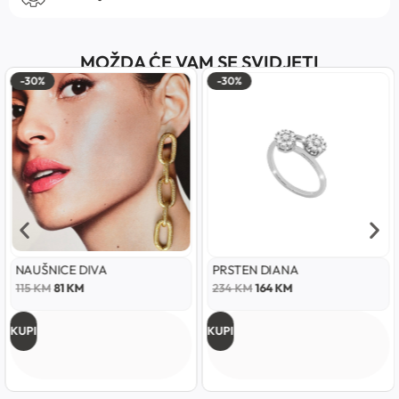
MOŽDA ĆE VAM SE SVIDJETI
-30%
-30%
NAUŠNICE DIVA
PRSTEN DIANA
115
KM
81
KM
234
KM
164
KM
KUPI
KUPI