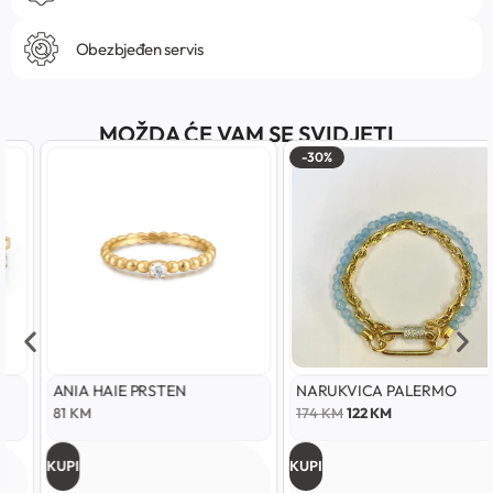
Obezbjeđen servis
MOŽDA ĆE VAM SE SVIDJETI
-30%
ANIA HAIE PRSTEN
NARUKVICA PALERMO
81
KM
174
KM
122
KM
KUPI
KUPI