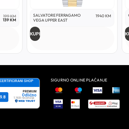
SALVATORE FERRAGAMO
1940
KM
199
KM
139
KM
VEGA UPPER EAST
KUPI
K
SIGURNO ONLINE PLAĆANJE