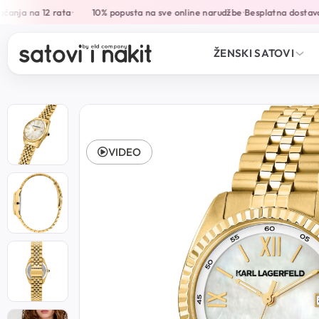
anja na 12 rata
10% popusta na sve online narudžbe
Besplatna dostava 
•
•
ŽENSKI SATOVI
VIDEO