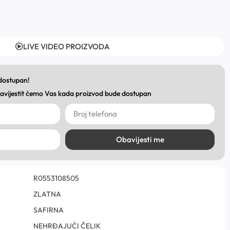
LIVE VIDEO PROIZVODA
 dostupan!
obavijestit ćemo Vas kada proizvod bude dostupan
Obavijesti me
R0553108505
ZLATNA
SAFIRNA
NEHRĐAJUĆI ČELIK