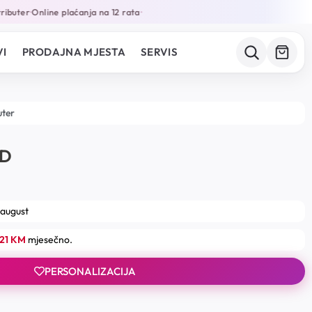
ibuter
Online plaćanja na 12 rata
•
•
I
PRODAJNA MJESTA
SERVIS
uter
LD
 august
.21 KM
mjesečno.
PERSONALIZACIJA