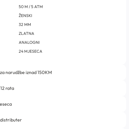
50 M / 5 ATM
ŽENSKI
32 MM
ZLATNA
ANALOGNI
24 MJESECA
 za narudžbe iznad 150KM
12 rata
jeseca
 distributer