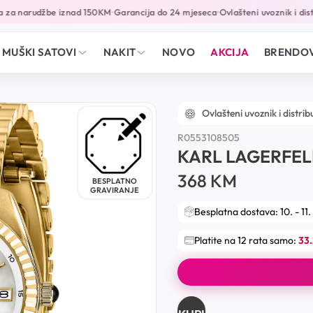
za narudžbe iznad 150KM
Garancija do 24 mjeseca
Ovlašteni uvoznik i distr
•
•
MUŠKI SATOVI
NAKIT
NOVO
AKCIJA
BRENDOV
Ovlašteni uvoznik i distrib
R0553108505
KARL LAGERFE
368
KM
BESPLATNO
GRAVIRANJE
Besplatna dostava: 10. - 11.
Platite na 12 rata samo:
33