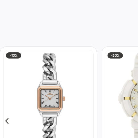
-10%
-30%