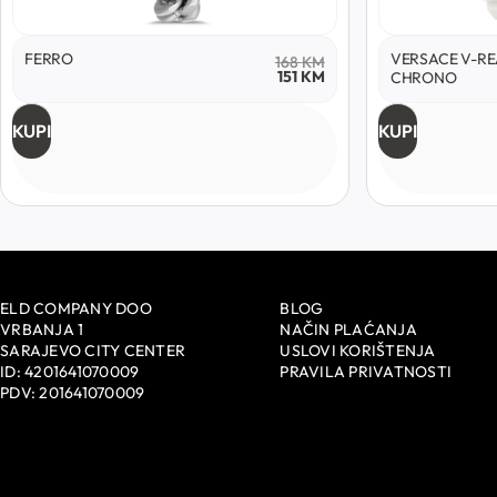
FERRO
VERSACE V-RE
168
KM
151
KM
CHRONO
KUPI
KUPI
ELD COMPANY DOO
BLOG
VRBANJA 1
NAČIN PLAĆANJA
SARAJEVO CITY CENTER
USLOVI KORIŠTENJA
ID: 4201641070009
PRAVILA PRIVATNOSTI
PDV: 201641070009