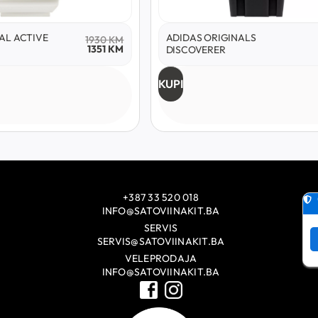
AL ACTIVE
ADIDAS ORIGINALS
1930
KM
1351
KM
DISCOVERER
KUPI
+387 33 520 018
INFO@SATOVIINAKIT.BA
SERVIS
SERVIS@SATOVIINAKIT.BA
VELEPRODAJA
INFO@SATOVIINAKIT.BA