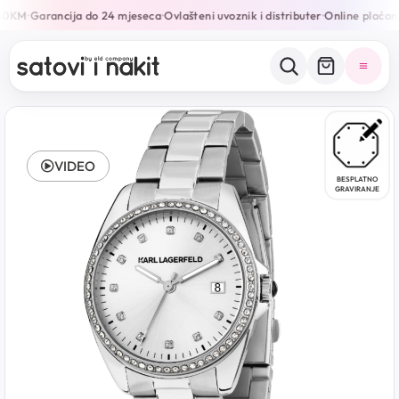
50KM
Garancija do 24 mjeseca
Ovlašteni uvoznik i distributer
Online plaćanj
•
•
•
VIDEO
BESPLATNO
GRAVIRANJE