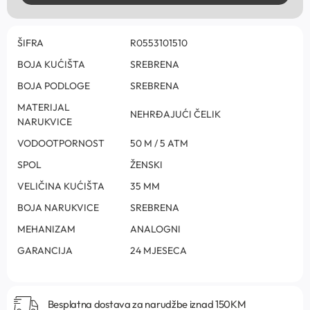
ŠIFRA
R0553101510
BOJA KUĆIŠTA
SREBRENA
BOJA PODLOGE
SREBRENA
MATERIJAL
NEHRĐAJUĆI ČELIK
NARUKVICE
VODOOTPORNOST
50 M / 5 ATM
SPOL
ŽENSKI
VELIČINA KUĆIŠTA
35 MM
BOJA NARUKVICE
SREBRENA
MEHANIZAM
ANALOGNI
GARANCIJA
24 MJESECA
Besplatna dostava za narudžbe iznad 150KM