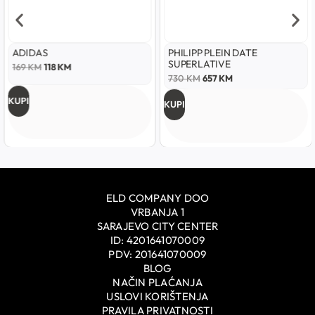
ADIDAS
PHILIPP PLEIN DATE
SUPERLATIVE
169
KM
118
KM
730
KM
657
KM
KUPI
KUPI
ELD COMPANY DOO
VRBANJA 1
SARAJEVO CITY CENTER
ID: 4201641070009
PDV: 201641070009
BLOG
NAČIN PLAĆANJA
USLOVI KORIŠTENJA
PRAVILA PRIVATNOSTI