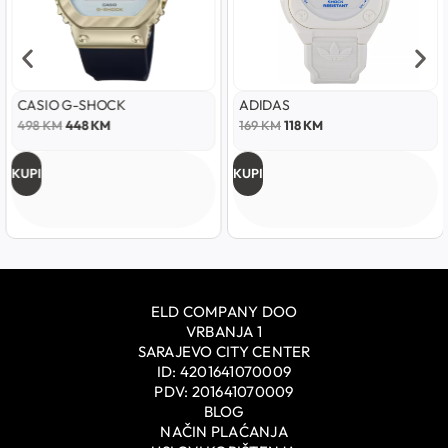
CASIO G-SHOCK
ADIDAS
498
KM
448
KM
169
KM
118
KM
KUPI
KUPI
ELD COMPANY DOO
VRBANJA 1
SARAJEVO CITY CENTER
ID: 4201641070009
PDV: 201641070009
BLOG
NAČIN PLAĆANJA