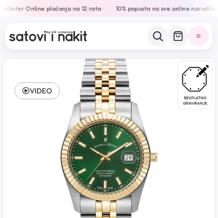
tributer
Online plaćanja na 12 rata
10% popusta na sve online narudžbe
•
•
•
VIDEO
BESPLATNO
GRAVIRANJE