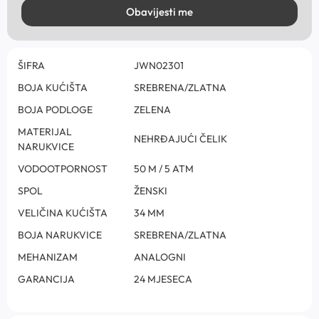
Obavijesti me
ŠIFRA
JWN02301
BOJA KUĆIŠTA
SREBRENA/ZLATNA
BOJA PODLOGE
ZELENA
MATERIJAL
NEHRĐAJUĆI ČELIK
NARUKVICE
VODOOTPORNOST
50 M / 5 ATM
SPOL
ŽENSKI
VELIČINA KUĆIŠTA
34 MM
BOJA NARUKVICE
SREBRENA/ZLATNA
MEHANIZAM
ANALOGNI
GARANCIJA
24 MJESECA