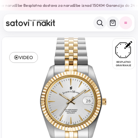
ne narudžbe
Besplatna dostava za narudžbe iznad 150KM
Garancija do 24 m
•
•
VIDEO
BESPLATNO
GRAVIRANJE