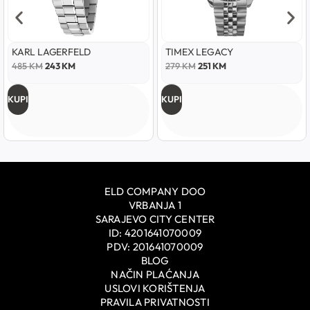
KARL LAGERFELD
TIMEX LEGACY
485
KM
243
KM
279
KM
251
KM
KUPI
KUPI
ELD COMPANY DOO
VRBANJA 1
SARAJEVO CITY CENTER
ID: 4201641070009
PDV: 201641070009
BLOG
NAČIN PLAĆANJA
USLOVI KORIŠTENJA
PRAVILA PRIVATNOSTI