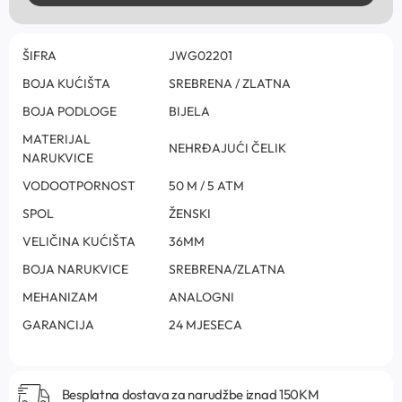
ŠIFRA
JWG02201
BOJA KUĆIŠTA
SREBRENA / ZLATNA
BOJA PODLOGE
BIJELA
MATERIJAL
NEHRĐAJUĆI ČELIK
NARUKVICE
VODOOTPORNOST
50 M / 5 ATM
SPOL
ŽENSKI
VELIČINA KUĆIŠTA
36MM
BOJA NARUKVICE
SREBRENA/ZLATNA
MEHANIZAM
ANALOGNI
GARANCIJA
24 MJESECA
Besplatna dostava za narudžbe iznad 150KM