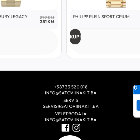
BURY LEGACY
PHILIPP PLEIN SPORT OPIUM
279
KM
251
KM
KUPI
+387 33 520 018
INFO@SATOVIINAKIT.BA
SERVIS
SERVIS@SATOVIINAKIT.BA
VELEPRODAJA
INFO@SATOVIINAKIT.BA