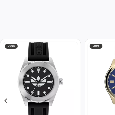
-30%
-10%