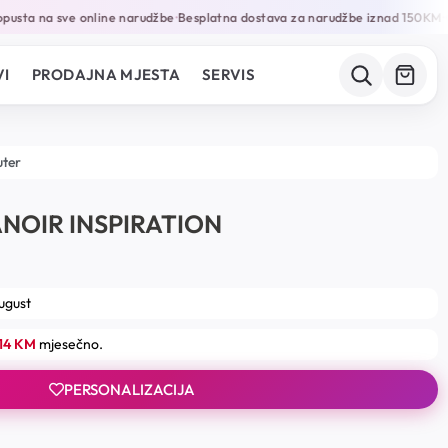
sta na sve online narudžbe
Besplatna dostava za narudžbe iznad 150KM
Ga
•
•
I
PRODAJNA MJESTA
SERVIS
uter
NOIR INSPIRATION
august
.14 KM
mjesečno.
PERSONALIZACIJA