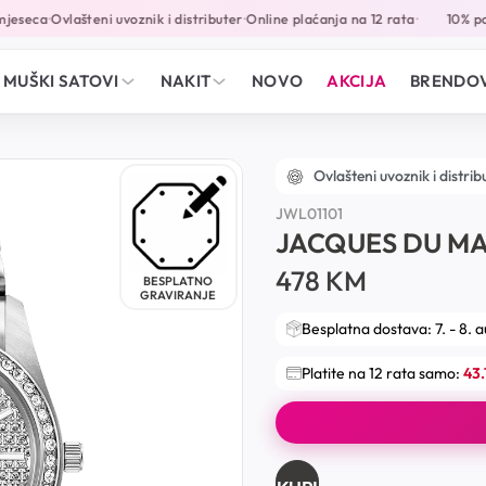
eseca
Ovlašteni uvoznik i distributer
Online plaćanja na 12 rata
10% popu
•
•
•
MUŠKI SATOVI
NAKIT
NOVO
AKCIJA
BRENDOV
Ovlašteni uvoznik i distrib
JWL01101
JACQUES DU MA
478
KM
BESPLATNO
GRAVIRANJE
Besplatna dostava: 7. - 8. 
Platite na 12 rata samo:
43