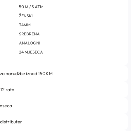
50 M / 5 ATM
ŽENSKI
34MM
SREBRENA
ANALOGNI
24 MJESECA
 za narudžbe iznad 150KM
12 rata
jeseca
 distributer