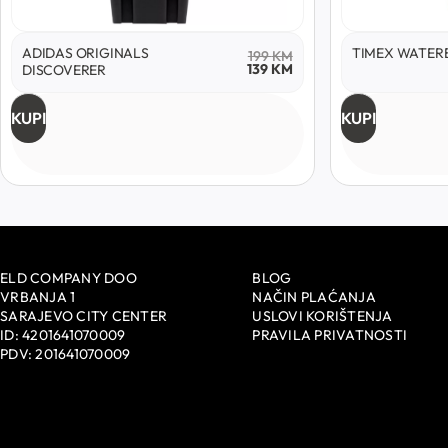
ADIDAS ORIGINALS
TIMEX WATER
199
KM
139
KM
DISCOVERER
KUPI
KUPI
ELD COMPANY DOO
BLOG
VRBANJA 1
NAČIN PLAĆANJA
SARAJEVO CITY CENTER
USLOVI KORIŠTENJA
ID: 4201641070009
PRAVILA PRIVATNOSTI
PDV: 201641070009