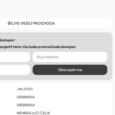
LIVE VIDEO PROIZVODA
 dostupan!
obavijestit ćemo Vas kada proizvod bude dostupan
Obavijesti me
JWL01101
SREBRENA
SREBRENA
NEHRĐAJUĆI ČELIK