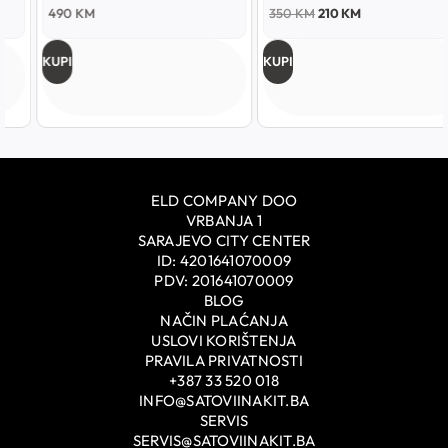
490
KM
350
KM
210
KM
KUPI
KUPI
ELD COMPANY DOO
VRBANJA 1
SARAJEVO CITY CENTER
ID: 4201641070009
PDV: 201641070009
BLOG
NAČIN PLAĆANJA
USLOVI KORIŠTENJA
PRAVILA PRIVATNOSTI
+387 33 520 018
INFO@SATOVIINAKIT.BA
SERVIS
SERVIS@SATOVIINAKIT.BA