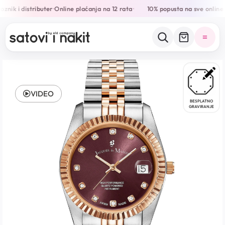
znik i distributer
Online plaćanja na 12 rata
10% popusta na sve online
•
•
VIDEO
BESPLATNO
GRAVIRANJE