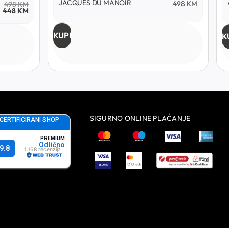
JACQUES DU MANOIR
498
KM
498
KM
448
KM
KUPI
K
SIGURNO ONLINE PLAĆANJE