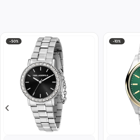
-50%
-10%