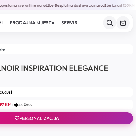
usta na sve online narudžbe
Besplatna dostava za narudžbe iznad 150KM
G
•
•
I
PRODAJNA MJESTA
SERVIS
uter
NOIR INSPIRATION ELEGANCE
 august
.97 KM
mjesečno.
PERSONALIZACIJA