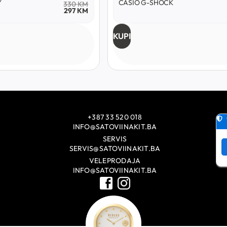
Y
CASIO G-SHOCK
330
KM
297
KM
KUPI
+387 33 520 018
INFO@SATOVIINAKIT.BA
SERVIS
SERVIS@SATOVIINAKIT.BA
VELEPRODAJA
INFO@SATOVIINAKIT.BA