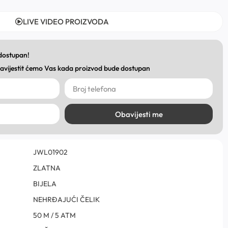
LIVE VIDEO PROIZVODA
 dostupan!
obavijestit ćemo Vas kada proizvod bude dostupan
Obavijesti me
JWL01902
ZLATNA
BIJELA
NEHRĐAJUĆI ČELIK
50 M / 5 ATM