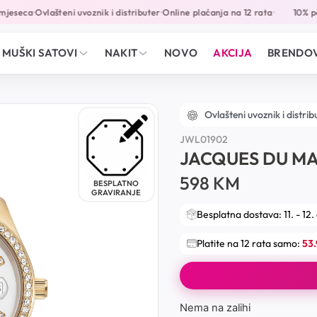
jeseca
Ovlašteni uvoznik i distributer
Online plaćanja na 12 rata
10% pop
•
•
•
MUŠKI SATOVI
NAKIT
NOVO
AKCIJA
BRENDOV
Ovlašteni uvoznik i distrib
JWL01902
JACQUES DU MA
598
KM
BESPLATNO
GRAVIRANJE
Besplatna dostava: 11. - 12.
Platite na 12 rata samo:
53
Nema na zalihi