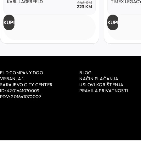
KARL LAGERFELD
TIMEX LEGAC
446
KM
223
KM
KUPI
KUPI
ELD COMPANY DOO
BLOG
VRBANJA 1
NAČIN PLAĆANJA
SARAJEVO CITY CENTER
USLOVI KORIŠTENJA
ID: 4201641070009
PRAVILA PRIVATNOSTI
PDV: 201641070009