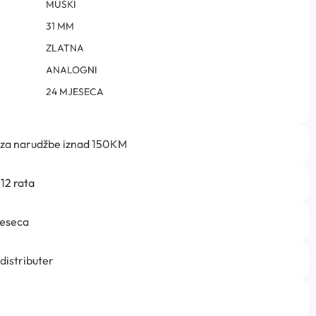
MUŠKI
31 MM
ZLATNA
ANALOGNI
24 MJESECA
 za narudžbe iznad 150KM
12 rata
jeseca
 distributer